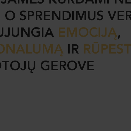
OJAMĖS KURDAMI NE
 O SPRENDIMUS VER
SUJUNGIA
EMOCIJĄ
,
ONALUMĄ
IR
RŪPEST
TOJŲ GEROVE