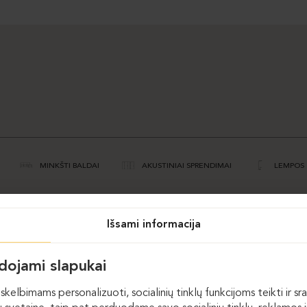
MINKŠTI BALDAI
AKUSTINIAI SPRENDIMAI
LEMPOS
FELT WAVE
Išsami informacija
udojami slapukai
skelbimams personalizuoti, socialinių tinklų funkcijoms teikti ir sra