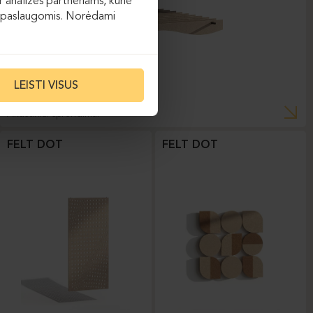
 analizės partneriams, kurie
 jų paslaugomis. Norėdami
LEISTI VISUS
Akustiniai sprendimai
FELT DOT
FELT DOT