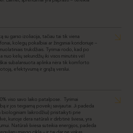
vei. Laimei, sprendimai yra paprasti – tereikia
.
 su garso izoliacija, tačiau tai tik viena
onai, kolegų pokalbiai ar žingsniai koridoriuje –
nuolatiniais trukdžiais. Tyrimai rodo, kad po
a nuo kelių sekundžių iki visos minutės vėl
tiškai subalansuota aplinka nėra tik komforto
buotoją, efektyvumą ir grąžą verslui.
% viso savo laiko patalpose. Tyrimai
rbą ir jos teigiamą poveikį savijautai. Ji padeda
biologiniam laikrodžiui) prisitaikyti prie
ė, kurioje dera natūrali ir dirbtinė šviesa, yra
gumui. Natūrali šviesa suteikia energijos, padeda
reguliarų miego ciklą – ir tai dar ne viskas.