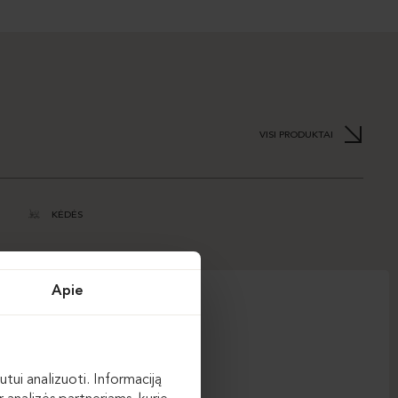
VISI PRODUKTAI
KĖDĖS
FELT WAVE
Apie
utui analizuoti. Informaciją