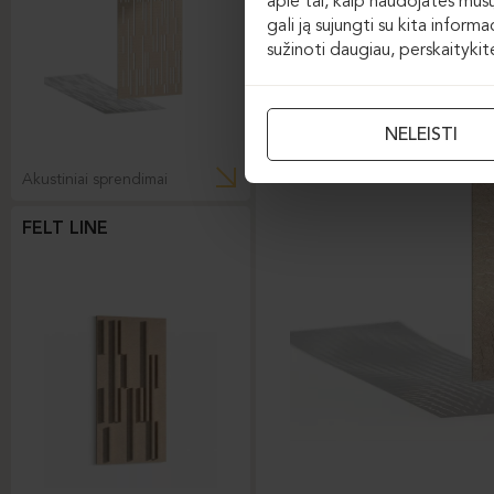
apie tai, kaip naudojatės mūsų
gali ją sujungti su kita inform
sužinoti daugiau, perskaityki
NELEISTI
Akustiniai sprendimai
FELT LINE