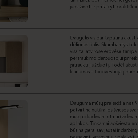
tik fizinei, bet ir emocinei gero
juos žinoti ir pritaikyti praktiškai
Daugelis vis dar tapatina akustiką
dėlionės dalis. Skambantys telef
visa tai atvirose erdvėse tampa 
pertraukimo darbuotojui prireiki
įsitraukti į užduotį. Todėl akus
klausimas – tai investicija į dar
Dauguma mūsų praleidžia net 90
patvirtina natūralios šviesos sva
mūsų cirkadiniam ritmui (vidiniam 
aplinkos. Tinkamai apšviesta erdv
būtina gerai savijautai ir darbin
pasisavinti vitaminus ir palaikyti 