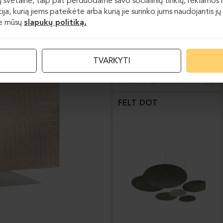
 svetaine, taip pat perduodame savo socialinių tinklų, reklamos ir
acija, kurią jiems pateikėte arba kurią jie surinko jums naudojantis
te mūsų
slapukų politiką.
TVARKYTI
Akustiniai sprendimai
FELT DOT