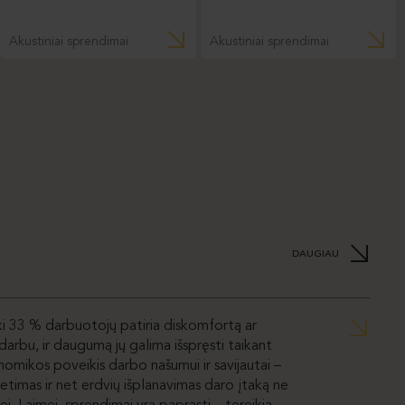
Akustiniai sprendimai
Akustiniai sprendimai
DAUGIAU
iki 33 % darbuotojų patiria diskomfortą ar
darbu, ir daugumą jų galima išspręsti taikant
mikos poveikis darbo našumui ir savijautai –
ietimas ir net erdvių išplanavimas daro įtaką ne