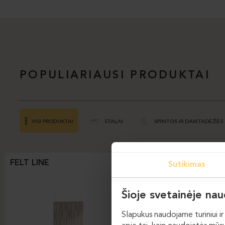
POPULIARIAUSI PRODUKTAI
VISI PRODUKTAI
STALAI
SPINTOS IR DAIKTADĖŽĖS
FELT LINE
FELT WAVE
Sutikimas
Šioje svetainėje na
Slapukus naudojame turiniui ir 