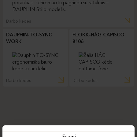
Darbo kėdės
DAUPHIN-TO-SYNC
FLOKK-HÅG CAPISCO
WORK
8106
Darbo kėdės
Darbo kėdės
Išsami