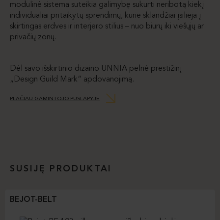
modulinė sistema suteikia galimybę sukurti neribotą kiekį
individualiai pritaikytų sprendimų, kurie sklandžiai įsilieja į
skirtingas erdves ir interjero stilius – nuo biurų iki viešųjų ar
privačių zonų.
Dėl savo išskirtinio dizaino UNNIA pelnė prestižinį
„Design Guild Mark“ apdovanojimą.
PLAČIAU GAMINTOJO PUSLAPYJE
SUSIJĘ PRODUKTAI
BEJOT-BELT