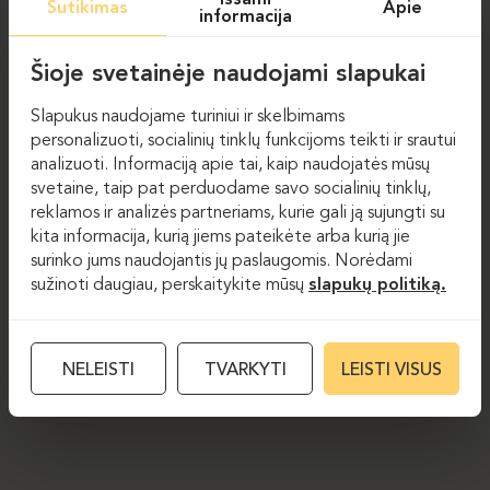
Sutikimas
Apie
informacija
Šioje svetainėje naudojami slapukai
Slapukus naudojame turiniui ir skelbimams
personalizuoti, socialinių tinklų funkcijoms teikti ir srautui
analizuoti. Informaciją apie tai, kaip naudojatės mūsų
svetaine, taip pat perduodame savo socialinių tinklų,
reklamos ir analizės partneriams, kurie gali ją sujungti su
kita informacija, kurią jiems pateikėte arba kurią jie
surinko jums naudojantis jų paslaugomis. Norėdami
sužinoti daugiau, perskaitykite mūsų
slapukų politiką.
NELEISTI
TVARKYTI
LEISTI VISUS