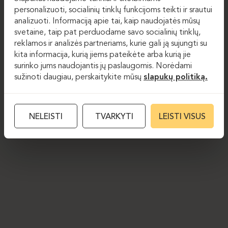
personalizuoti, socialinių tinklų funkcijoms teikti ir srautui
analizuoti. Informaciją apie tai, kaip naudojatės mūsų
svetaine, taip pat perduodame savo socialinių tinklų,
reklamos ir analizės partneriams, kurie gali ją sujungti su
kita informacija, kurią jiems pateikėte arba kurią jie
surinko jums naudojantis jų paslaugomis. Norėdami
sužinoti daugiau, perskaitykite mūsų
slapukų politiką.
NELEISTI
TVARKYTI
LEISTI VISUS