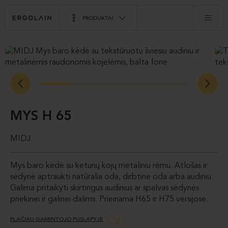
PRODUKTAI
MYS H 65
MIDJ
Mys baro kėdė su keturių kojų metaliniu rėmu. Atlošas ir
sėdynė aptraukti natūralia oda, dirbtine oda arba audiniu.
Galima pritaikyti skirtingus audinius ar spalvas sėdynės
priekinei ir galinei dalims. Prieinama H65 ir H75 versijose.
PLAČIAU GAMINTOJO PUSLAPYJE