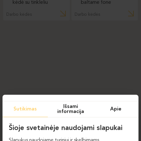
Darbo kėdės
Darbo kėdės
Išsami
Sutikimas
Apie
informacija
Šioje svetainėje naudojami slapukai
Slapukus naudojame turiniui ir skelbimams