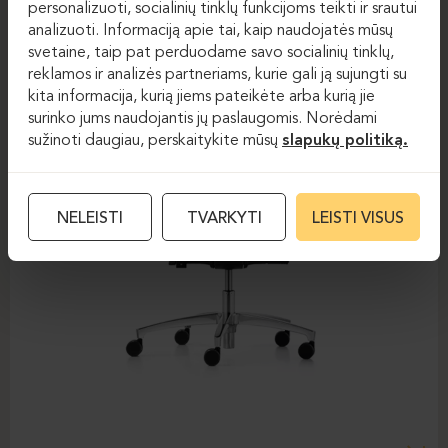
personalizuoti, socialinių tinklų funkcijoms teikti ir srautui
analizuoti. Informaciją apie tai, kaip naudojatės mūsų
svetaine, taip pat perduodame savo socialinių tinklų,
reklamos ir analizės partneriams, kurie gali ją sujungti su
kita informacija, kurią jiems pateikėte arba kurią jie
surinko jums naudojantis jų paslaugomis. Norėdami
sužinoti daugiau, perskaitykite mūsų
slapukų politiką.
NELEISTI
TVARKYTI
LEISTI VISUS