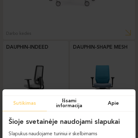
Darbo kėdės
DAUPHIN-INDEED
DAUPHIN-SHAPE MESH
Išsami
Sutikimas
Apie
informacija
Darbo kėdės
Darbo kėdės
Šioje svetainėje naudojami slapukai
DAUPHIN-STILO
Slapukus naudojame turiniui ir skelbimams