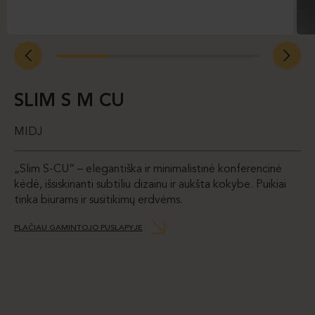
SLIM S M CU
MIDJ
„Slim S-CU“ – elegantiška ir minimalistinė konferencinė
kėdė, išsiskirianti subtiliu dizainu ir aukšta kokybe. Puikiai
tinka biurams ir susitikimų erdvėms.
PLAČIAU GAMINTOJO PUSLAPYJE