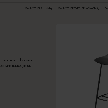
GAUKITE PASIŪLYMĄ
GAUKITE ERDVĖS IŠPLANAVIMĄ
PA
 moderniu dizainu ir
gesniam naudojimui.