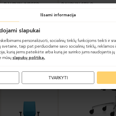
DAUPHIN-INDEED
DAUPHIN-STILO
Išsami informacija
udojami slapukai
skelbimams personalizuoti, socialinių tinklų funkcijoms teikti ir sra
 svetaine, taip pat perduodame savo socialinių tinklų, reklamos ir
acija, kurią jiems pateikėte arba kurią jie surinko jums naudojantis
te mūsų
slapukų politiką.
Darbo kėdės
TVARKYTI
DAUPHIN-SHAPE MESH