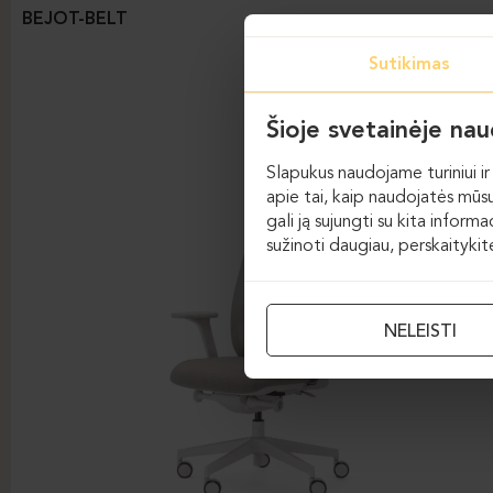
BEJOT-BELT
Sutikimas
Šioje svetainėje na
Slapukus naudojame turiniui ir 
apie tai, kaip naudojatės mūsų
gali ją sujungti su kita inform
sužinoti daugiau, perskaityki
NELEISTI