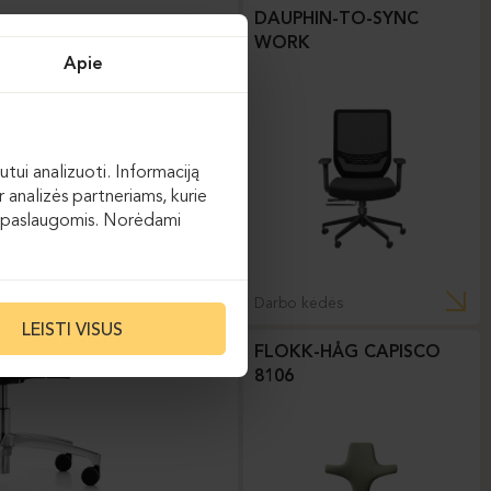
DAUPHIN-TO-SYNC
WORK
Apie
utui analizuoti. Informaciją
 analizės partneriams, kurie
 jų paslaugomis. Norėdami
Darbo kėdės
LEISTI VISUS
FLOKK-HÅG CAPISCO
8106