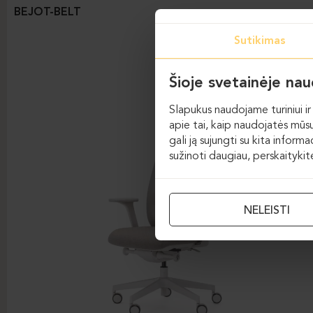
BEJOT-BELT
Sutikimas
Šioje svetainėje na
Slapukus naudojame turiniui ir 
apie tai, kaip naudojatės mūsų
gali ją sujungti su kita inform
sužinoti daugiau, perskaityki
NELEISTI