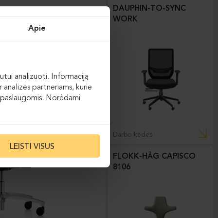
DAUPHIN-TO-SYNC
WORK
Apie
utui analizuoti. Informaciją
 analizės partneriams, kurie
 jų paslaugomis. Norėdami
Darbo kėdės
LEISTI VISUS
FLOKK-HÅG CAPISCO
8106