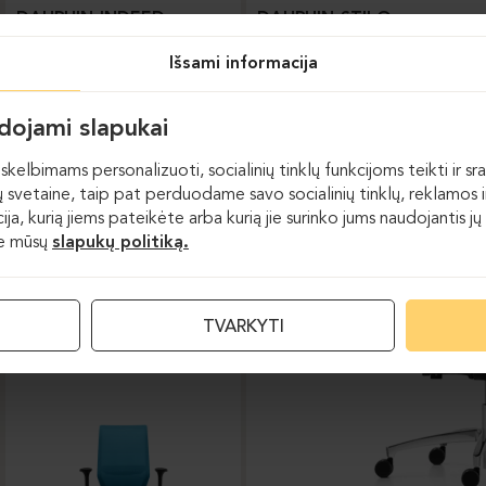
DAUPHIN-INDEED
DAUPHIN-STILO
Išsami informacija
udojami slapukai
skelbimams personalizuoti, socialinių tinklų funkcijoms teikti ir sra
 svetaine, taip pat perduodame savo socialinių tinklų, reklamos ir
acija, kurią jiems pateikėte arba kurią jie surinko jums naudojantis
te mūsų
slapukų politiką.
Darbo kėdės
TVARKYTI
DAUPHIN-SHAPE MESH