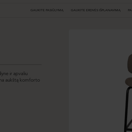
GAUKITE PASIŪLYMĄ
GAUKITE ERDVĖS IŠPLANAVIMĄ
PA
yne ir apvaliu
rina aukštą komforto