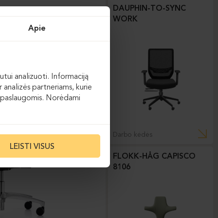
DAUPHIN-TO-SYNC
WORK
Apie
utui analizuoti. Informaciją
 analizės partneriams, kurie
 jų paslaugomis. Norėdami
Darbo kėdės
LEISTI VISUS
FLOKK-HÅG CAPISCO
8106