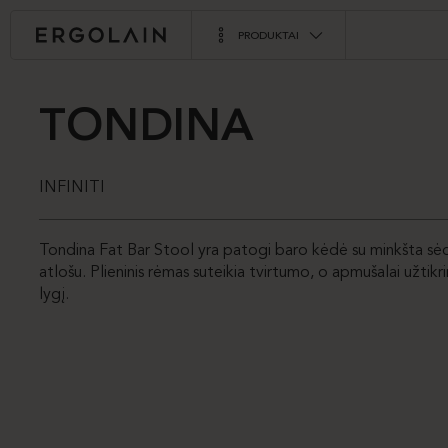
PRODUKTAI
TONDINA
INFINITI
Tondina Fat Bar Stool yra patogi baro kėdė su minkšta sėd
atlošu. Plieninis rėmas suteikia tvirtumo, o apmušalai užtik
lygį.