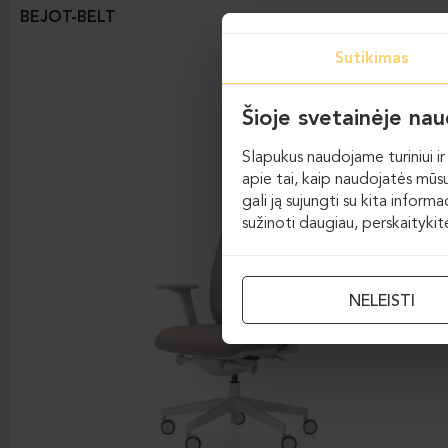
BEJOT-BELT
Sutikimas
Šioje svetainėje na
Slapukus naudojame turiniui ir 
apie tai, kaip naudojatės mūsų
gali ją sujungti su kita inform
sužinoti daugiau, perskaityki
NELEISTI