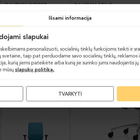
DAUPHIN-INDEED
DAUPHIN-STILO
Išsami informacija
udojami slapukai
skelbimams personalizuoti, socialinių tinklų funkcijoms teikti ir sra
 svetaine, taip pat perduodame savo socialinių tinklų, reklamos ir
acija, kurią jiems pateikėte arba kurią jie surinko jums naudojantis
te mūsų
slapukų politiką.
Darbo kėdės
TVARKYTI
DAUPHIN-SHAPE MESH