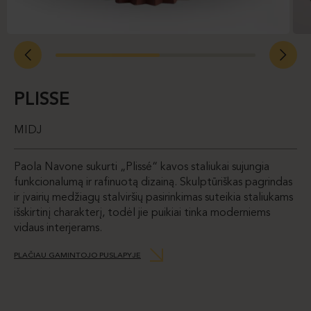
PLISSE
MIDJ
Paola Navone sukurti „Plissé“ kavos staliukai sujungia
funkcionalumą ir rafinuotą dizainą. Skulptūriškas pagrindas
ir įvairių medžiagų stalviršių pasirinkimas suteikia staliukams
išskirtinį charakterį, todėl jie puikiai tinka moderniems
vidaus interjerams.
PLAČIAU GAMINTOJO PUSLAPYJE