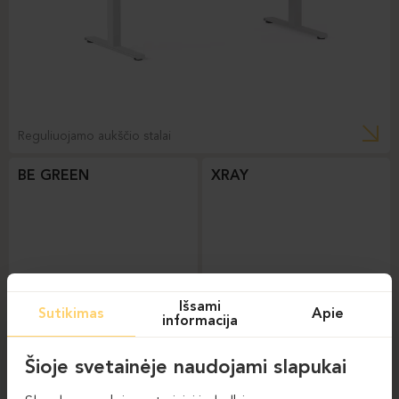
Reguliuojamo aukščio stalai
BE GREEN
XRAY
Išsami
Sutikimas
Apie
informacija
Šioje svetainėje naudojami slapukai
Reguliuojamo aukščio
Reguliuojamo aukščio
stalai
stalai