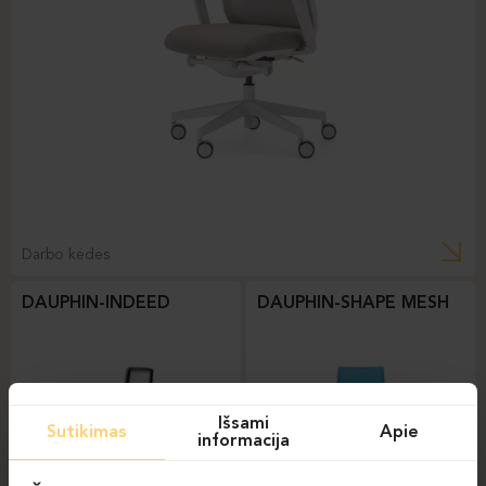
Darbo kėdės
DAUPHIN-INDEED
DAUPHIN-SHAPE MESH
Išsami
Sutikimas
Apie
informacija