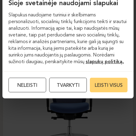
Šioje svetainėje naudojami slapukai
Slapukus naudojame turiniui ir skelbimams
Darbo kėdės
Darbo kėdės
personalizuoti, socialinių tinklų funkcijoms teikti ir srautui
analizuoti. Informaciją apie tai, kaip naudojatės mūsų
DAUPHIN-STILO
svetaine, taip pat perduodame savo socialinių tinklų,
reklamos ir analizės partneriams, kurie gali ją sujungti su
kita informacija, kurią jiems pateikėte arba kurią jie
surinko jums naudojantis jų paslaugomis. Norėdami
sužinoti daugiau, perskaitykite mūsų
slapukų politiką.
NELEISTI
TVARKYTI
LEISTI VISUS