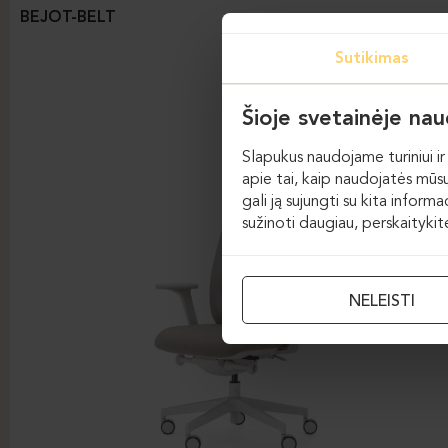
BEJOT-BELT
Sutikimas
Šioje svetainėje na
Slapukus naudojame turiniui ir 
apie tai, kaip naudojatės mūsų
gali ją sujungti su kita inform
sužinoti daugiau, perskaityki
NELEISTI