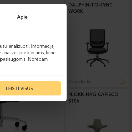
DAUPHIN-TO-SYNC
WORK
Apie
utui analizuoti. Informaciją
 analizės partneriams, kurie
 jų paslaugomis. Norėdami
Darbo kėdės
LEISTI VISUS
FLOKK-HÅG CAPISCO
8106