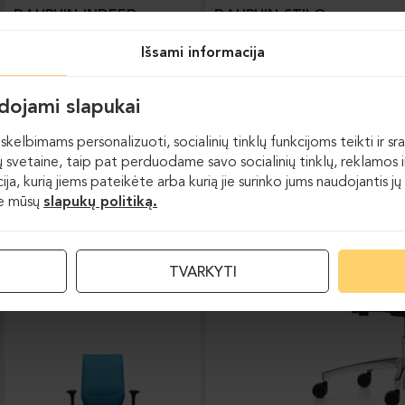
DAUPHIN-INDEED
DAUPHIN-STILO
Išsami informacija
udojami slapukai
skelbimams personalizuoti, socialinių tinklų funkcijoms teikti ir sra
 svetaine, taip pat perduodame savo socialinių tinklų, reklamos ir
acija, kurią jiems pateikėte arba kurią jie surinko jums naudojantis
te mūsų
slapukų politiką.
Darbo kėdės
TVARKYTI
DAUPHIN-SHAPE MESH