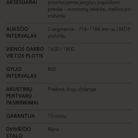
AKSESUARAI
įmontuojamos jungtys; papildomi
priedai – monitorių laikikliai, stalčius po
stalviršiu
AUKŠČIO
2 segmentai - 716–1186 mm su LMDP
INTERVALAS
stalviršiu
VIENOS DARBO
1600 / 1800
VIETOS PLOTIS
GYLIO
800
INTERVALAS
AKUSTINIŲ
Priekinė, kojų uždanga
PERTVARŲ
PASIRINKIMAI
GARANTIJA
10 metų
DVIVIEČIO
Nėra
STALO