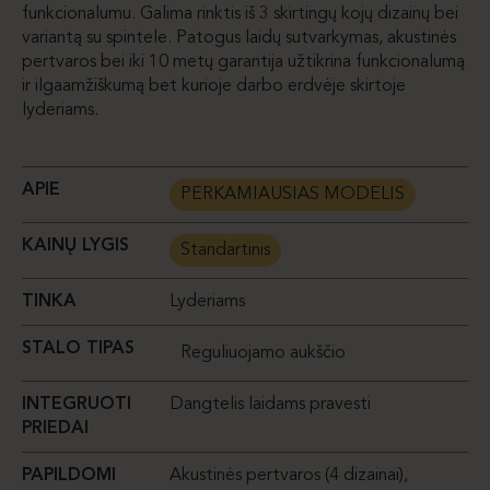
funkcionalumu. Galima rinktis iš 3 skirtingų kojų dizainų bei
variantą su spintele. Patogus laidų sutvarkymas, akustinės
pertvaros bei iki 10 metų garantija užtikrina funkcionalumą
ir ilgaamžiškumą bet kurioje darbo erdvėje skirtoje
lyderiams.
APIE
PERKAMIAUSIAS MODELIS
KAINŲ LYGIS
Standartinis
TINKA
Lyderiams
STALO TIPAS
Reguliuojamo aukščio
INTEGRUOTI
Dangtelis laidams pravesti
PRIEDAI
PAPILDOMI
Akustinės pertvaros (4 dizainai),