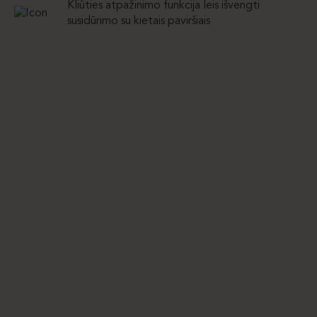
Kliūties atpažinimo funkcija leis išvengti
susidūrimo su kietais paviršiais