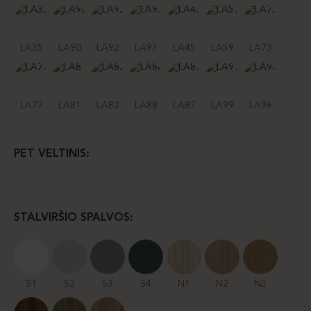
LA35
LA90
LA92
LA93
LA45
LA59
LA73
LA77
LA81
LA82
LA88
LA87
LA99
LA96
PET VELTINIS:
STALVIRŠIO SPALVOS:
S1
S2
S3
S4
N1
N2
N3