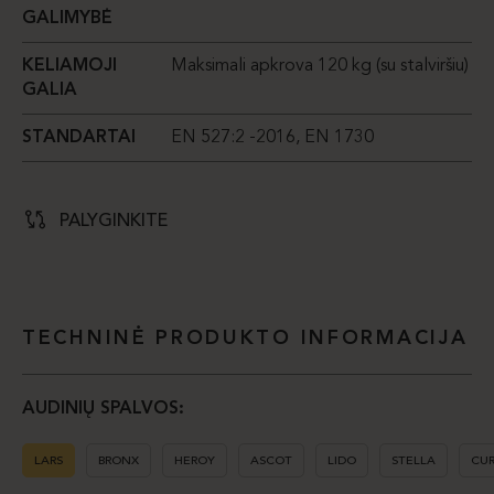
GALIMYBĖ
KELIAMOJI
Maksimali apkrova 120 kg (su stalviršiu)
GALIA
STANDARTAI
EN 527:2 -2016, EN 1730
PALYGINKITE
TECHNINĖ PRODUKTO INFORMACIJA
AUDINIŲ SPALVOS:
LARS
BRONX
HEROY
ASCOT
LIDO
STELLA
CU