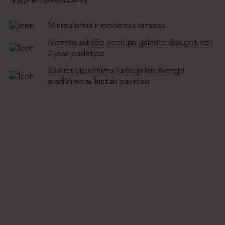
mygtuko paspaudimu
Minimalistinis ir modernus dizainas
Norimas aukščio pozicijas galėsite išsaugoti net
2-jose padėtyse
Kliūties atpažinimo funkcija leis išvengti
susidūrimo su kietais paviršiais