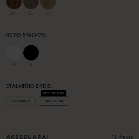
N4
N5
N6
RĖMO SPALVOS:
W
B
STALVIRŠIO DYDIS:
BESTSELERIS
160 X 80CM
180 X 80CM
AKSESUARAI
16 Prekės