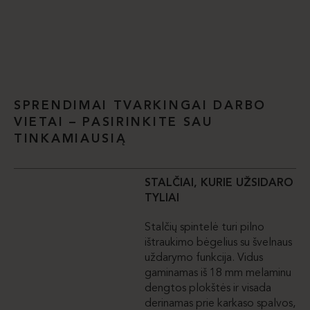
SPRENDIMAI TVARKINGAI DARBO
VIETAI – PASIRINKITE SAU
TINKAMIAUSIĄ
STALČIAI, KURIE UŽSIDARO
TYLIAI
Stalčių spintelė turi pilno
ištraukimo bėgelius su švelnaus
uždarymo funkcija. Vidus
gaminamas iš 18 mm melaminu
dengtos plokštės ir visada
derinamas prie karkaso spalvos,