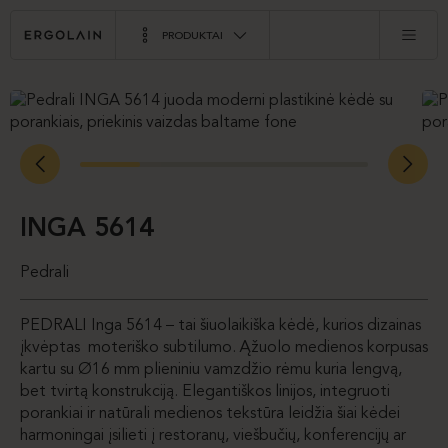
PRODUKTAI
INGA 5614
Pedrali
PEDRALI Inga 5614 – tai šiuolaikiška kėdė, kurios dizainas
įkvėptas moteriško subtilumo. Ąžuolo medienos korpusas
kartu su Ø16 mm plieniniu vamzdžio rėmu kuria lengvą,
bet tvirtą konstrukciją. Elegantiškos linijos, integruoti
porankiai ir natūrali medienos tekstūra leidžia šiai kėdei
harmoningai įsilieti į restoranų, viešbučių, konferencijų ar