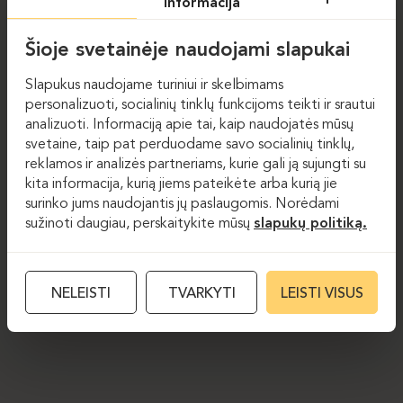
informacija
Šioje svetainėje naudojami slapukai
Slapukus naudojame turiniui ir skelbimams
personalizuoti, socialinių tinklų funkcijoms teikti ir srautui
analizuoti. Informaciją apie tai, kaip naudojatės mūsų
svetaine, taip pat perduodame savo socialinių tinklų,
reklamos ir analizės partneriams, kurie gali ją sujungti su
kita informacija, kurią jiems pateikėte arba kurią jie
surinko jums naudojantis jų paslaugomis. Norėdami
sužinoti daugiau, perskaitykite mūsų
slapukų politiką.
NELEISTI
TVARKYTI
LEISTI VISUS