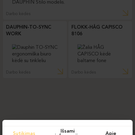
Darbo kėdės
DAUPHIN-TO-SYNC
FLOKK-HÅG CAPISCO
WORK
8106
Darbo kėdės
Darbo kėdės
Išsami
Sutikimas
Apie