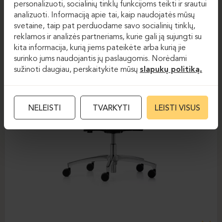
personalizuoti, socialinių tinklų funkcijoms teikti ir srautui
analizuoti. Informaciją apie tai, kaip naudojatės mūsų
svetaine, taip pat perduodame savo socialinių tinklų,
reklamos ir analizės partneriams, kurie gali ją sujungti su
kita informacija, kurią jiems pateikėte arba kurią jie
surinko jums naudojantis jų paslaugomis. Norėdami
sužinoti daugiau, perskaitykite mūsų
slapukų politiką.
NELEISTI
TVARKYTI
LEISTI VISUS