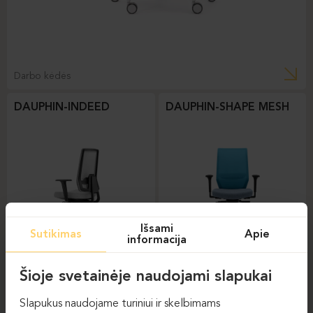
Darbo kėdės
DAUPHIN-INDEED
DAUPHIN-SHAPE MESH
Išsami
Sutikimas
Apie
informacija
Darbo kėdės
Darbo kėdės
Šioje svetainėje naudojami slapukai
DAUPHIN-STILO
Slapukus naudojame turiniui ir skelbimams