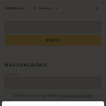
PRODUKTAI
IEŠKOTI
NAUJIENLAIŠKIS
El. paštas
Sutinku su svetainėje taikoma
privatumo politika.