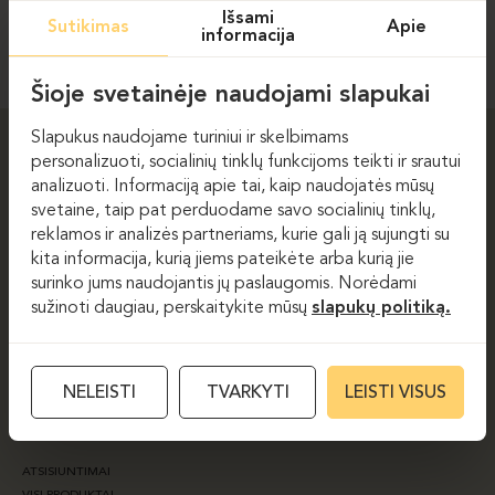
Išsami
Sutikimas
Apie
PRENUMERUOTI
informacija
Šioje svetainėje naudojami slapukai
Slapukus naudojame turiniui ir skelbimams
personalizuoti, socialinių tinklų funkcijoms teikti ir srautui
ERGOLAIN
analizuoti. Informaciją apie tai, kaip naudojatės mūsų
svetaine, taip pat perduodame savo socialinių tinklų,
APIE MUS
PASLAUGOS
reklamos ir analizės partneriams, kurie gali ją sujungti su
PARTNERIAI
PROJEKTAI
kita informacija, kurią jiems pateikėte arba kurią jie
NAUJIENOS
SERTIFIKATAI
surinko jums naudojantis jų paslaugomis. Norėdami
MEDŽIAGŲ PRIEŽIŪRA
TVARUMAS
sužinoti daugiau, perskaitykite mūsų
slapukų politiką.
GAUKITE PASIŪLYMĄ
GAUKITE NEMOKAMĄ IŠPLANAVIMĄ
KONTAKTAI
NELEISTI
TVARKYTI
LEISTI VISUS
PRODUKTAI
ATSISIUNTIMAI