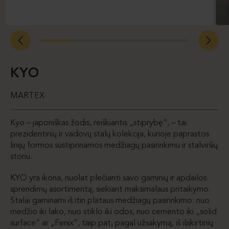
KYO
MARTEX
Kyo – japoniškas žodis, reiškiantis „stiprybę“, – tai
prezidentinių ir vadovų stalų kolekcija, kurioje paprastos
linijų formos sustiprinamos medžiagų pasirinkimu ir stalviršių
storiu.
KYO yra ikona, nuolat plečianti savo gaminių ir apdailos
sprendimų asortimentą, siekiant maksimalaus pritaikymo.
Stalai gaminami iš itin plataus medžiagų pasirinkimo: nuo
medžio iki lako, nuo stiklo iki odos, nuo cemento iki „solid
surface“ ar „Fenix“, taip pat, pagal užsakymą, iš išskirtinių