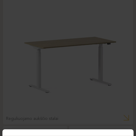
Reguliuojamo aukščio stalai
BE GREEN
XRAY