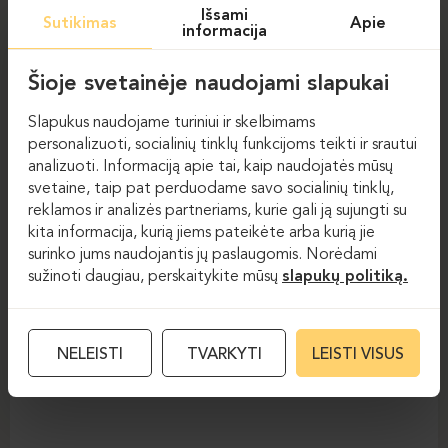
Išsami
Sutikimas
Apie
informacija
Šioje svetainėje naudojami slapukai
Slapukus naudojame turiniui ir skelbimams
personalizuoti, socialinių tinklų funkcijoms teikti ir srautui
analizuoti. Informaciją apie tai, kaip naudojatės mūsų
svetaine, taip pat perduodame savo socialinių tinklų,
reklamos ir analizės partneriams, kurie gali ją sujungti su
Reguliuojamo aukščio
Reguliuojamo aukščio
stalai
stalai
kita informacija, kurią jiems pateikėte arba kurią jie
surinko jums naudojantis jų paslaugomis. Norėdami
ELEMENT
sužinoti daugiau, perskaitykite mūsų
slapukų politiką.
NELEISTI
TVARKYTI
LEISTI VISUS