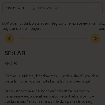
PRODUKTAI
SE:LAB
SEDUS
Darbas, susitikimai, bendravimas – „se:lab island“ yra ideali
vieta lanksčiam darbui, suteikianti lauko erdvės pojūtį.
Stalas stebina jaukia ir kviečiančia išvaizda. Su dviem
versijomis – ergonomiškam darbui sėdint arba stovint –
„se:lab island“ skatina mainus ir leidžia pakeisti požiūrį.