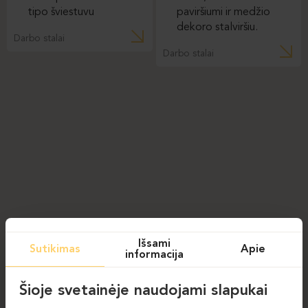
Darbo stalai
Darbo stalai
Išsami
Sutikimas
Apie
informacija
Šioje svetainėje naudojami slapukai