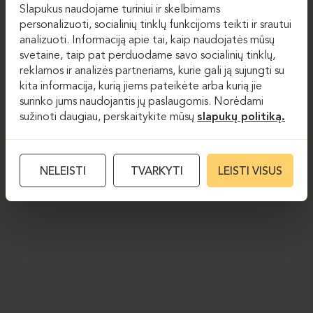
Slapukus naudojame turiniui ir skelbimams
personalizuoti, socialinių tinklų funkcijoms teikti ir srautui
analizuoti. Informaciją apie tai, kaip naudojatės mūsų
svetaine, taip pat perduodame savo socialinių tinklų,
reklamos ir analizės partneriams, kurie gali ją sujungti su
kita informacija, kurią jiems pateikėte arba kurią jie
surinko jums naudojantis jų paslaugomis. Norėdami
sužinoti daugiau, perskaitykite mūsų
slapukų politiką.
NELEISTI
TVARKYTI
LEISTI VISUS