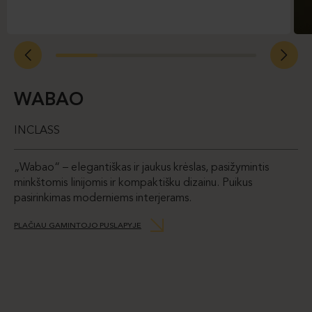
WABAO
INCLASS
„Wabao“ – elegantiškas ir jaukus krėslas, pasižymintis
minkštomis linijomis ir kompaktišku dizainu. Puikus
pasirinkimas moderniems interjerams.
PLAČIAU GAMINTOJO PUSLAPYJE