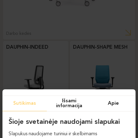
Darbo kėdės
DAUPHIN-INDEED
DAUPHIN-SHAPE MESH
Išsami
Sutikimas
Apie
informacija
Darbo kėdės
Darbo kėdės
Šioje svetainėje naudojami slapukai
DAUPHIN-STILO
Slapukus naudojame turiniui ir skelbimams