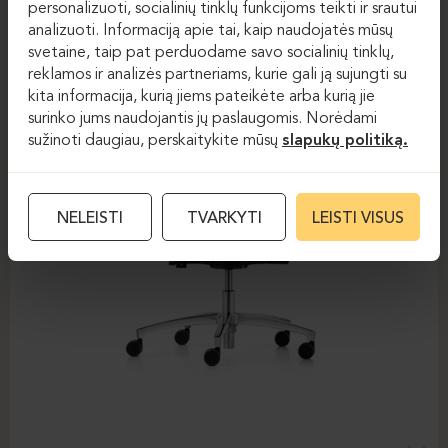
personalizuoti, socialinių tinklų funkcijoms teikti ir srautui
analizuoti. Informaciją apie tai, kaip naudojatės mūsų
svetaine, taip pat perduodame savo socialinių tinklų,
reklamos ir analizės partneriams, kurie gali ją sujungti su
kita informacija, kurią jiems pateikėte arba kurią jie
surinko jums naudojantis jų paslaugomis. Norėdami
sužinoti daugiau, perskaitykite mūsų
slapukų politiką.
NELEISTI
TVARKYTI
LEISTI VISUS