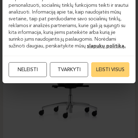
personalizuoti, socialinių tinklų funkcijoms teikti ir srautui
analizuoti. Informaciją apie tai, kaip naudojatės mūsų
svetaine, taip pat perduodame savo socialinių tinklų,
reklamos ir analizės partneriams, kurie gali ją sujungti su
kita informacija, kurią jiems pateikėte arba kurią jie
surinko jums naudojantis jų paslaugomis. Norėdami
sužinoti daugiau, perskaitykite mūsų
slapukų politiką.
NELEISTI
TVARKYTI
LEISTI VISUS