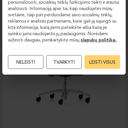
personalizuoti, socialinių tinklų funkcijoms teikti ir srautui
analizuoti. Informaciją apie tai, kaip naudojatės mūsų
svetaine, taip pat perduodame savo socialinių tinklų,
reklamos ir analizės partneriams, kurie gali ją sujungti su
kita informacija, kurią jiems pateikėte arba kurią jie
surinko jums naudojantis jų paslaugomis. Norėdami
sužinoti daugiau, perskaitykite mūsų
slapukų politiką.
NELEISTI
TVARKYTI
LEISTI VISUS