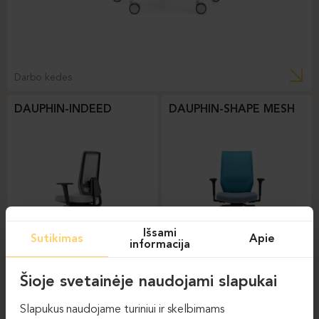
Darbo kėdės
DAUPHIN-INDEED
DAUPHIN-SHAPE MESH
Išsami
Sutikimas
Apie
informacija
Darbo kėdės
Darbo kėdės
Šioje svetainėje naudojami slapukai
DAUPHIN-STILO
Slapukus naudojame turiniui ir skelbimams