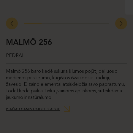
MALMÖ 256
PEDRALI
Malmö 256 baro kėdė sukuria šilumos pojūtį dėl uosio
medienos prisilietimo, kūgiškos išvaizdos ir tradicijų
žavesio. Dizaino elementai atsiskleidžia savo paprastumu,
todėl kėdė puikiai tinka įvairioms aplinkoms, suteikdama
jaukumo ir natūralumo.
PLAČIAU GAMINTOJO PUSLAPYJE