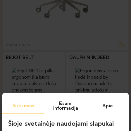
Darbo kėdės
BEJOT-BELT
DAUPHIN-INDEED
Išsami
Sutikimas
Apie
Darbo kėdės
informacija
Darbo kėdės
Šioje svetainėje naudojami slapukai
DAUPHIN-SHAPE MESH