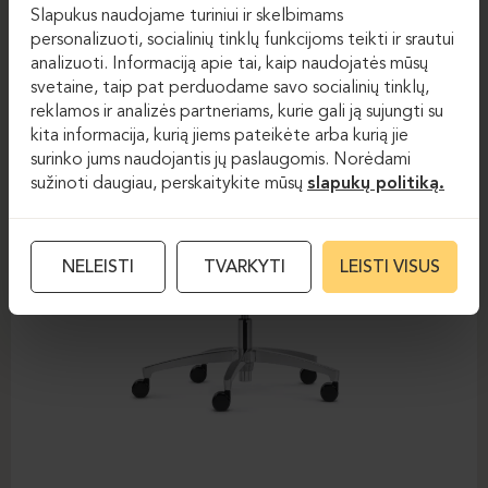
Slapukus naudojame turiniui ir skelbimams
personalizuoti, socialinių tinklų funkcijoms teikti ir srautui
analizuoti. Informaciją apie tai, kaip naudojatės mūsų
svetaine, taip pat perduodame savo socialinių tinklų,
reklamos ir analizės partneriams, kurie gali ją sujungti su
kita informacija, kurią jiems pateikėte arba kurią jie
surinko jums naudojantis jų paslaugomis. Norėdami
sužinoti daugiau, perskaitykite mūsų
slapukų politiką.
NELEISTI
TVARKYTI
LEISTI VISUS