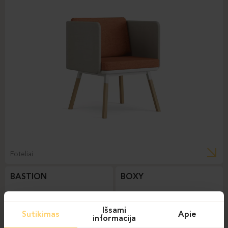
Foteliai
BASTION
BOXY
Išsami
Sutikimas
Apie
informacija