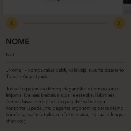
NOME
Noti
„Nome“ – kompaktiška baldų kolekcija, sukurta dizainerio
Tomasz Augustyniak.
Ji iš karto patraukia dėmesį elegantiškai suformuotomis
linijomis, švelniais kraštais ir subtilia estetika. Išskirtinės
formos laisvai padėta atlošo pagalvė su būdingu
horizontaliu padalijimu pagerina ergonomiką bei sėdėjimo
komfortą, kartu suteikdama foteliui aiškų ir vizualiai lengvą
charakterį.