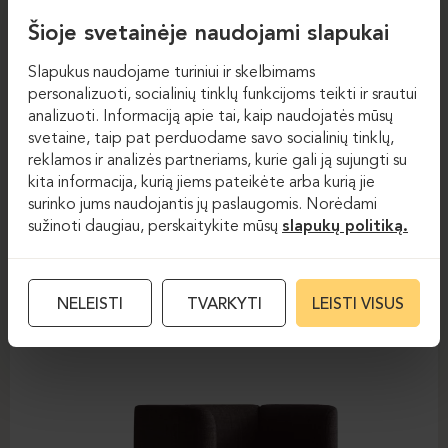
Šioje svetainėje naudojami slapukai
Slapukus naudojame turiniui ir skelbimams
personalizuoti, socialinių tinklų funkcijoms teikti ir srautui
analizuoti. Informaciją apie tai, kaip naudojatės mūsų
Foteliai
Foteliai
svetaine, taip pat perduodame savo socialinių tinklų,
reklamos ir analizės partneriams, kurie gali ją sujungti su
OFFSTAGE
kita informacija, kurią jiems pateikėte arba kurią jie
surinko jums naudojantis jų paslaugomis. Norėdami
sužinoti daugiau, perskaitykite mūsų
slapukų politiką.
NELEISTI
TVARKYTI
LEISTI VISUS