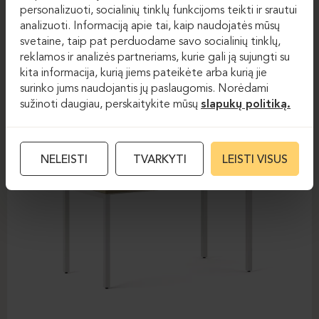
personalizuoti, socialinių tinklų funkcijoms teikti ir srautui
ELEMENT
analizuoti. Informaciją apie tai, kaip naudojatės mūsų
svetaine, taip pat perduodame savo socialinių tinklų,
reklamos ir analizės partneriams, kurie gali ją sujungti su
kita informacija, kurią jiems pateikėte arba kurią jie
surinko jums naudojantis jų paslaugomis. Norėdami
sužinoti daugiau, perskaitykite mūsų
slapukų politiką.
NELEISTI
TVARKYTI
LEISTI VISUS