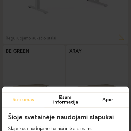
Reguliuojamo aukščio stalai
BE GREEN
XRAY
Išsami
Sutikimas
Apie
informacija
Šioje svetainėje naudojami slapukai
Reguliuojamo aukščio
Reguliuojamo aukščio
stalai
stalai
Slapukus naudojame turiniui ir skelbimams