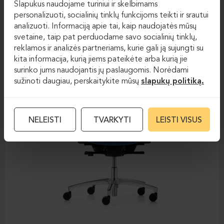
Slapukus naudojame turiniui ir skelbimams
DAUPHIN-STILO
personalizuoti, socialinių tinklų funkcijoms teikti ir srautui
analizuoti. Informaciją apie tai, kaip naudojatės mūsų
svetaine, taip pat perduodame savo socialinių tinklų,
reklamos ir analizės partneriams, kurie gali ją sujungti su
kita informacija, kurią jiems pateikėte arba kurią jie
surinko jums naudojantis jų paslaugomis. Norėdami
sužinoti daugiau, perskaitykite mūsų
slapukų politiką.
NELEISTI
TVARKYTI
LEISTI VISUS