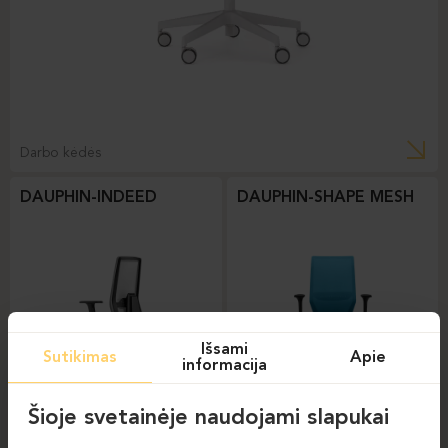
Darbo kėdės
DAUPHIN-INDEED
DAUPHIN-SHAPE MESH
Išsami
Sutikimas
Apie
informacija
Šioje svetainėje naudojami slapukai
Darbo kėdės
Darbo kėdės