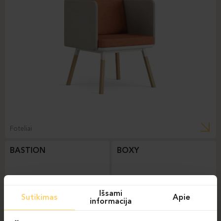
Foteliai
BASTION
BOXY
Išsami
Sutikimas
Apie
informacija