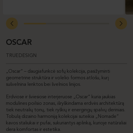
OSCAR
TRUEDESIGN
„Oscar“ – daugiafunkcė sofų kolekcija, pasižyminti
geometrine struktūra ir volelio formos atlošu, kurį
sušvelnina lenktos bei švelnios linijos.
Erdviose ir šviesiose interjeruose „Oscar“ kuria jaukias
modulines poilsio zonas, išryškindama erdvės architektūrą
tiek neutralių tonų, tiek ryškių ir energingų spalvų deriniais.
Tobulą dizaino harmoniją kolekcijai suteikia „Nomade“
kavos staliukai ir pufai, sukuriantys aplinką, kurioje natūraliai
dera komfortas ir estetika.