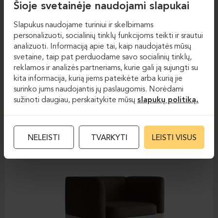
Šioje svetainėje naudojami slapukai
Slapukus naudojame turiniui ir skelbimams
personalizuoti, socialinių tinklų funkcijoms teikti ir srautui
Foteliai
Foteliai
analizuoti. Informaciją apie tai, kaip naudojatės mūsų
svetaine, taip pat perduodame savo socialinių tinklų,
OFFSTAGE
reklamos ir analizės partneriams, kurie gali ją sujungti su
kita informacija, kurią jiems pateikėte arba kurią jie
surinko jums naudojantis jų paslaugomis. Norėdami
sužinoti daugiau, perskaitykite mūsų
slapukų politiką.
NELEISTI
TVARKYTI
LEISTI VISUS