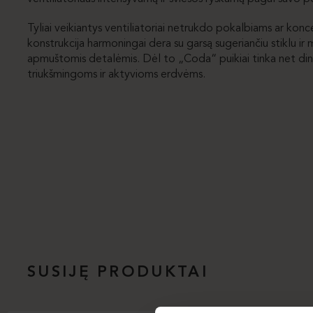
Tyliai veikiantys ventiliatoriai netrukdo pokalbiams ar konce
konstrukcija harmoningai dera su garsą sugeriančiu stiklu ir
apmuštomis detalėmis. Dėl to „Coda“ puikiai tinka net di
triukšmingoms ir aktyvioms erdvėms.
SUSIJĘ PRODUKTAI