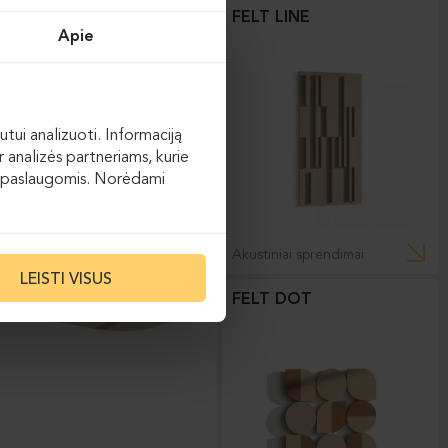
FELT LINE
Apie
utui analizuoti. Informaciją
 analizės partneriams, kurie
 jų paslaugomis. Norėdami
Akustiniai sprendimai
LEISTI VISUS
FELT DOT