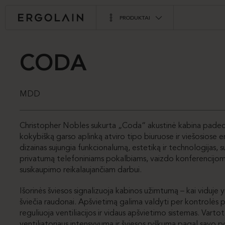
PRODUKTAI
CODA
MDD
Christopher Nobles sukurta „Coda“ akustinė kabina padeda
kokybišką garso aplinką atviro tipo biuruose ir viešosiose
dizainas sujungia funkcionalumą, estetiką ir technologijas, 
privatumą telefoniniams pokalbiams, vaizdo konferencijoms
susikaupimo reikalaujančiam darbui.
Išorinės šviesos signalizuoja kabinos užimtumą – kai viduje 
šviečia raudonai. Apšvietimą galima valdyti per kontrolės p
reguliuoja ventiliacijos ir vidaus apšvietimo sistemas. Vartoto
ventiliatoriaus intensyvumą ir šviesos ryškumą pagal savo po