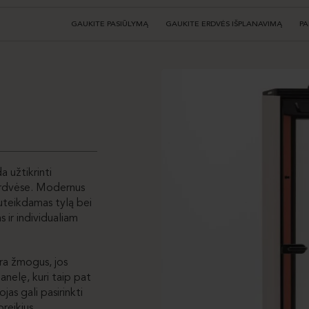
GAUKITE PASIŪLYMĄ
GAUKITE ERDVĖS IŠPLANAVIMĄ
PA
 užtikrinti
 erdvėse. Modernus
suteikdamas tylą bei
 ir individualiam
yra žmogus, jos
anelę, kuri taip pat
jas gali pasirinkti
reikius.