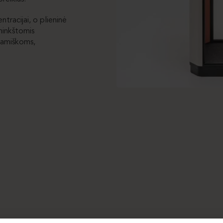
ntracijai, o plieninė
 minkštomis
namiškoms,