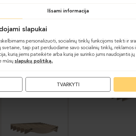
FELT DOT
FELT WAVE
Išsami informacija
udojami slapukai
skelbimams personalizuoti, socialinių tinklų funkcijoms teikti ir sra
 svetaine, taip pat perduodame savo socialinių tinklų, reklamos ir
acija, kurią jiems pateikėte arba kurią jie surinko jums naudojantis
te mūsų
slapukų politiką.
Akustiniai sprendimai
TVARKYTI
FELT DOT