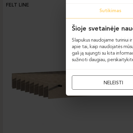
FELT LINE
Sutikimas
Šioje svetainėje na
Slapukus naudojame turiniui ir 
apie tai, kaip naudojatės mūsų
gali ją sujungti su kita inform
sužinoti daugiau, perskaityki
NELEISTI