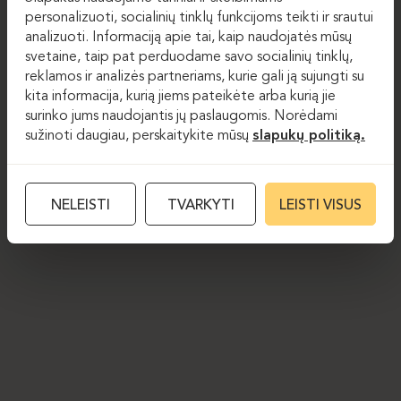
personalizuoti, socialinių tinklų funkcijoms teikti ir srautui
analizuoti. Informaciją apie tai, kaip naudojatės mūsų
svetaine, taip pat perduodame savo socialinių tinklų,
reklamos ir analizės partneriams, kurie gali ją sujungti su
kita informacija, kurią jiems pateikėte arba kurią jie
surinko jums naudojantis jų paslaugomis. Norėdami
sužinoti daugiau, perskaitykite mūsų
slapukų politiką.
NELEISTI
TVARKYTI
LEISTI VISUS