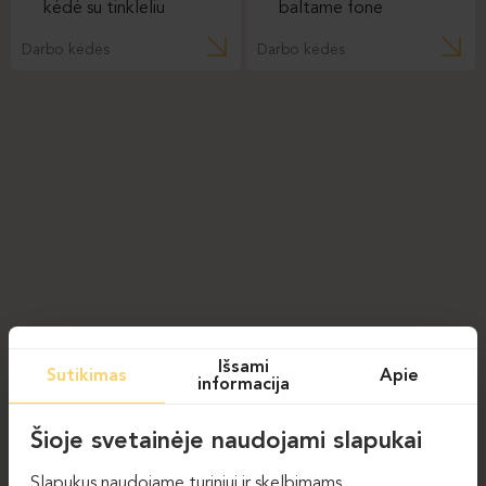
Darbo kėdės
Darbo kėdės
Išsami
Sutikimas
Apie
informacija
Šioje svetainėje naudojami slapukai
Slapukus naudojame turiniui ir skelbimams