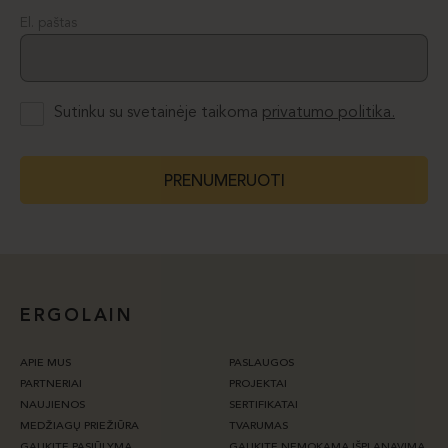
El. paštas
Sutinku su svetainėje taikoma
privatumo politika.
PRENUMERUOTI
ERGOLAIN
APIE MUS
PASLAUGOS
PARTNERIAI
PROJEKTAI
NAUJIENOS
SERTIFIKATAI
MEDŽIAGŲ PRIEŽIŪRA
TVARUMAS
GAUKITE PASIŪLYMĄ
GAUKITE NEMOKAMĄ IŠPLANAVIMĄ