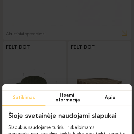
Akustiniai sprendimai
FELT DOT
FELT DOT
Išsami
Sutikimas
Apie
informacija
Šioje svetainėje naudojami slapukai
Akustiniai sprendimai
Akustiniai sprendimai
Slapukus naudojame turiniui ir skelbimams
FELT WAVE