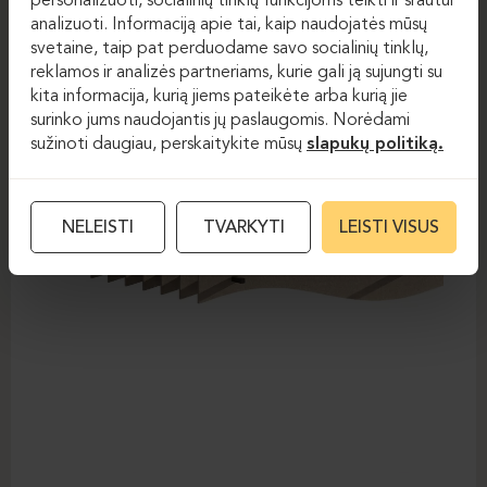
personalizuoti, socialinių tinklų funkcijoms teikti ir srautui
analizuoti. Informaciją apie tai, kaip naudojatės mūsų
svetaine, taip pat perduodame savo socialinių tinklų,
reklamos ir analizės partneriams, kurie gali ją sujungti su
kita informacija, kurią jiems pateikėte arba kurią jie
surinko jums naudojantis jų paslaugomis. Norėdami
sužinoti daugiau, perskaitykite mūsų
slapukų politiką.
NELEISTI
TVARKYTI
LEISTI VISUS