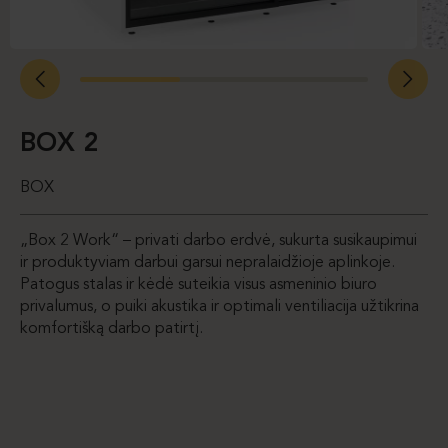
BOX 2
BOX
„Box 2 Work“ – privati darbo erdvė, sukurta susikaupimui
ir produktyviam darbui garsui nepralaidžioje aplinkoje.
Patogus stalas ir kėdė suteikia visus asmeninio biuro
privalumus, o puiki akustika ir optimali ventiliacija užtikrina
komfortišką darbo patirtį.