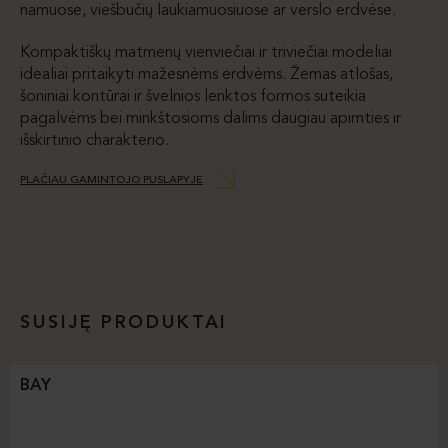
namuose, viešbučių laukiamuosiuose ar verslo erdvėse.
Kompaktiškų matmenų vienviečiai ir triviečiai modeliai
idealiai pritaikyti mažesnėms erdvėms. Žemas atlošas,
šoniniai kontūrai ir švelnios lenktos formos suteikia
pagalvėms bei minkštosioms dalims daugiau apimties ir
išskirtinio charakterio.
PLAČIAU GAMINTOJO PUSLAPYJE
SUSIJĘ PRODUKTAI
BAY