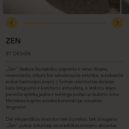
ZEN
BT DESIGN
„Zen“ išsiskiria šiuolaikišku, paprastu ir ramiu dizainu,
nesenstančiu stiliumi bei subalansuota estetika, suteikiančia
erdvei harmonijos pojūtį. Į formas orientuotas dizainas
kuria lengvumo ir komforto atmosferą, o lenktos linijos
paverčia aplinką jaukia ir svetinga poilsio ar laukimo zona.
Metalinės kojelės suteikia konstrukcijai vizualinio
lengvumo.
Dėl elegantiškos išvaizdos tiek iš priekio, tiek iš nugaros
„Zen“ puikiai tinka kaip savarankiškas interjero akcentas