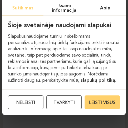
BASTION
BOXY
Išsami
Sutikimas
Apie
informacija
Šioje svetainėje naudojami slapukai
Slapukus naudojame turiniui ir skelbimams
personalizuoti, socialinių tinklų funkcijoms teikti ir srautui
analizuoti. Informaciją apie tai, kaip naudojatės mūsų
svetaine, taip pat perduodame savo socialinių tinklų,
reklamos ir analizės partneriams, kurie gali ją sujungti su
kita informacija, kurią jiems pateikėte arba kurią jie
Foteliai
Foteliai
surinko jums naudojantis jų paslaugomis. Norėdami
sužinoti daugiau, perskaitykite mūsų
slapukų politiką.
OFFSTAGE
NELEISTI
TVARKYTI
LEISTI VISUS