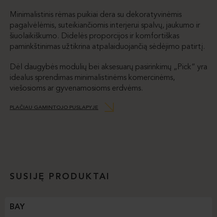
Minimalistinis rėmas puikiai dera su dekoratyvinėmis
pagalvėlėmis, suteikiančiomis interjerui spalvų, jaukumo ir
šiuolaikiškumo. Didelės proporcijos ir komfortiškas
paminkštinimas užtikrina atpalaiduojančią sėdėjimo patirtį.
Dėl daugybės modulių bei aksesuarų pasirinkimų „Pick“ yra
idealus sprendimas minimalistinėms komercinėms,
viešosioms ar gyvenamosioms erdvėms.
PLAČIAU GAMINTOJO PUSLAPYJE
SUSIJĘ PRODUKTAI
BAY