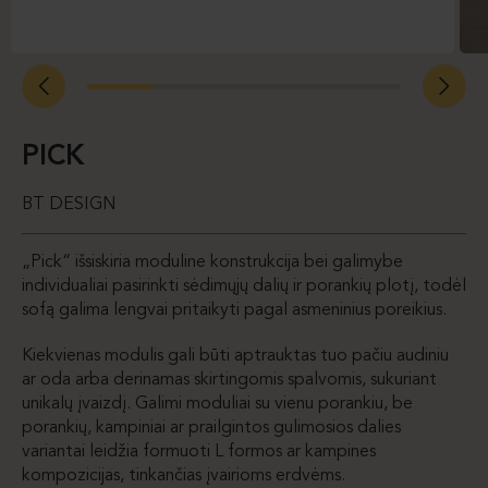
PICK
BT DESIGN
„Pick“ išsiskiria moduline konstrukcija bei galimybe
individualiai pasirinkti sėdimųjų dalių ir porankių plotį, todėl
sofą galima lengvai pritaikyti pagal asmeninius poreikius.
Kiekvienas modulis gali būti aptrauktas tuo pačiu audiniu
ar oda arba derinamas skirtingomis spalvomis, sukuriant
unikalų įvaizdį. Galimi moduliai su vienu porankiu, be
porankių, kampiniai ar prailgintos gulimosios dalies
variantai leidžia formuoti L formos ar kampines
kompozicijas, tinkančias įvairioms erdvėms.