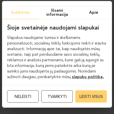
Foteliai
Išsami
Sutikimas
Apie
BASTION
BOXY
informacija
Šioje svetainėje naudojami slapukai
Slapukus naudojame turiniui ir skelbimams
personalizuoti, socialinių tinklų funkcijoms teikti ir srautui
analizuoti. Informaciją apie tai, kaip naudojatės mūsų
svetaine, taip pat perduodame savo socialinių tinklų,
reklamos ir analizės partneriams, kurie gali ją sujungti su
kita informacija, kurią jiems pateikėte arba kurią jie
surinko jums naudojantis jų paslaugomis. Norėdami
Foteliai
Foteliai
sužinoti daugiau, perskaitykite mūsų
slapukų politiką.
OFFSTAGE
NELEISTI
TVARKYTI
LEISTI VISUS