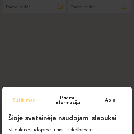
Darbo kėdės
Darbo kėdės
Išsami
Sutikimas
Apie
informacija
Šioje svetainėje naudojami slapukai
Slapukus naudojame turiniui ir skelbimams