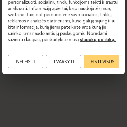
personalizuoti, socialinių tinklų funkcijoms teikti ir srautui
analizuoti. Informaciją apie tai, kaip naudojatės mūsų
svetaine, taip pat perduodame savo socialinių tinklų,
reklamos ir analizės partneriams, kurie gali ją sujungti su
kita informacija, kurią jiems pateikėte arba kurią jie
surinko jums naudojantis jų paslaugomis. Norėdami
sužinoti daugiau, perskaitykite mūsų
slapukų politiką.
NELEISTI
TVARKYTI
LEISTI VISUS