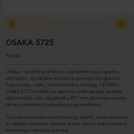
OSAKA 5725
Pedrali
Osaka – tai kėdžių kolekcija, pasižyminti stipriu grafiniu
identitetu. Jos dizaino elementai primena ideogramos
linijinį braižą – aiškų, architektūriškai tikslingą. PEDRALI
Osaka 5725 modelis turi apmuštą sėdimąją dalį (audinys
arba natūrali oda), elegantišką Ø11 mm skersmens plieninį
rėmą ir porankius iš natūralaus uosio medienos.
Tai puikus pasirinkimas konferencijų salėms, verslo erdvėms
ar viešajam interjerui, kuriame svarbu derinti funkcionalumą,
komfortą ir rafinuotą estetiką.