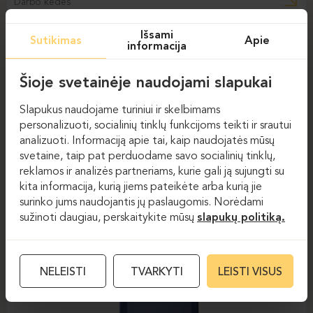
Darbo kėdės
DAUPHIN-INDEED
DAUPHIN-SHAPE MESH
Išsami
Sutikimas
Apie
informacija
Šioje svetainėje naudojami slapukai
Slapukus naudojame turiniui ir skelbimams
personalizuoti, socialinių tinklų funkcijoms teikti ir srautui
analizuoti. Informaciją apie tai, kaip naudojatės mūsų
svetaine, taip pat perduodame savo socialinių tinklų,
reklamos ir analizės partneriams, kurie gali ją sujungti su
kita informacija, kurią jiems pateikėte arba kurią jie
Darbo kėdės
Darbo kėdės
surinko jums naudojantis jų paslaugomis. Norėdami
sužinoti daugiau, perskaitykite mūsų
slapukų politiką.
DAUPHIN-STILO
NELEISTI
TVARKYTI
LEISTI VISUS