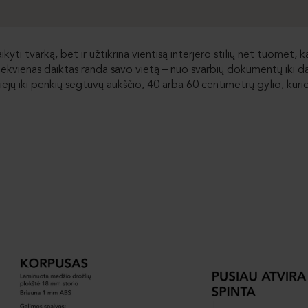
yti tvarką, bet ir užtikrina vientisą interjero stilių net tuomet, ka
 kiekvienas daiktas randa savo vietą – nuo svarbių dokumentų iki dar
jų iki penkių segtuvų aukščio, 40 arba 60 centimetrų gylio, kurios 