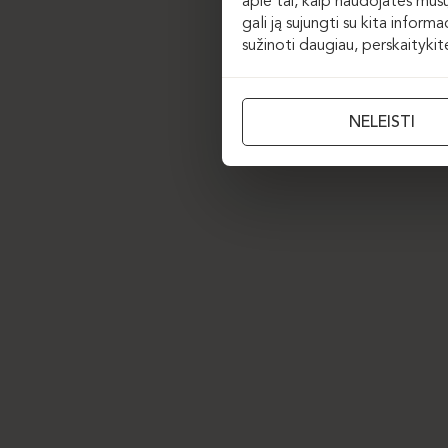
apie tai, kaip naudojatės mūsų
gali ją sujungti su kita inform
sužinoti daugiau, perskaityki
NELEISTI