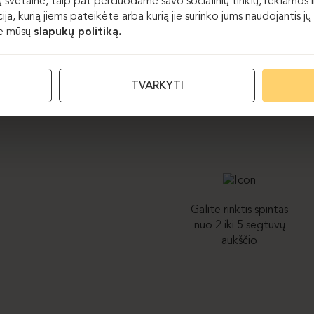
 svetaine, taip pat perduodame savo socialinių tinklų, reklamos ir
acija, kurią jiems pateikėte arba kurią jie surinko jums naudojantis
te mūsų
slapukų politiką.
Tiek atviros, tiek pusiau a
išlaikytų vienodus aukščio
visų tipų spintos gali bū
TVARKYTI
spintos g
Galite rinktis spintas
nuo 2 iki 5 segtuvų
aukščio