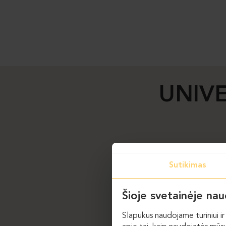
UNIVE
Sutikimas
Šioje svetainėje na
Slapukus naudojame turiniui ir 