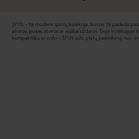
SPIN – tai moderni spintų kolekcija, kuri ne tik padeda palaik
atviros, pusiau atviros ar visiškai uždaros. Šioje kolekcijoje
kompaktiška ar erdvi – SPIN siūlo platų pasirinkimą: nuo dvie