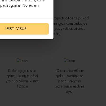
 analizės partneriams, kurie
 jų paslaugomis. Norėdami
tviros ar uždaros SPIN spintos suprojektuotos taip, kad
, pločio ir gylio matmenis. Dėl vieningos konstrukcijos
ti lengvai derinamos tarpusavyje – pavyzdžiui, atviros
LEISTI VISUS
ali būti komponuojamos greta uždarų.
Kolekcijoje rasite
40 cm arba 60 cm
spintų, kurių pločiai
gylis – pasirinkite
yra nuo 60cm iki net
pagal laikymo
120cm
poreikius ir erdvės
dydį