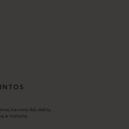
PINTOS
mas, kai norisi dalį daiktų
iamą ar matomą.