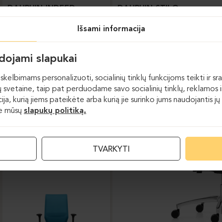
DAUPHIN-INDEED
DAUPHIN-STILO
Išsami informacija
udojami slapukai
skelbimams personalizuoti, socialinių tinklų funkcijoms teikti ir sra
 svetaine, taip pat perduodame savo socialinių tinklų, reklamos ir
acija, kurią jiems pateikėte arba kurią jie surinko jums naudojantis
te mūsų
slapukų politiką.
Darbo kėdės
TVARKYTI
DAUPHIN-SHAPE MESH