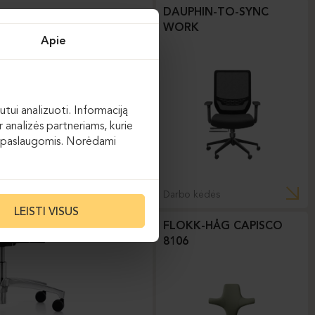
DAUPHIN-TO-SYNC
WORK
Apie
utui analizuoti. Informaciją
 analizės partneriams, kurie
 jų paslaugomis. Norėdami
Darbo kėdės
LEISTI VISUS
FLOKK-HÅG CAPISCO
8106