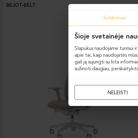
BEJOT-BELT
Sutikimas
Šioje svetainėje na
Slapukus naudojame turiniui ir 
apie tai, kaip naudojatės mūsų
gali ją sujungti su kita inform
sužinoti daugiau, perskaityki
NELEISTI