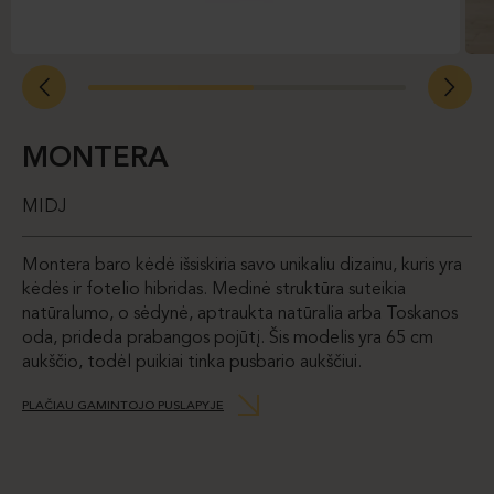
MONTERA
MIDJ
Montera baro kėdė išsiskiria savo unikaliu dizainu, kuris yra
kėdės ir fotelio hibridas. Medinė struktūra suteikia
natūralumo, o sėdynė, aptraukta natūralia arba Toskanos
oda, prideda prabangos pojūtį. Šis modelis yra 65 cm
aukščio, todėl puikiai tinka pusbario aukščiui.
PLAČIAU GAMINTOJO PUSLAPYJE