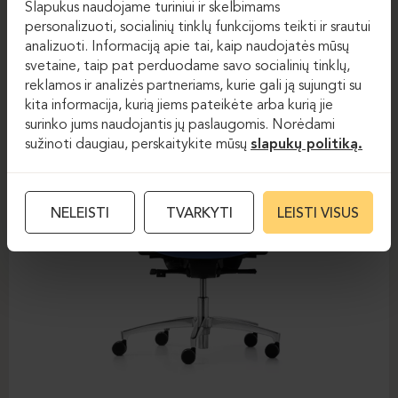
Slapukus naudojame turiniui ir skelbimams
DAUPHIN-STILO
personalizuoti, socialinių tinklų funkcijoms teikti ir srautui
analizuoti. Informaciją apie tai, kaip naudojatės mūsų
svetaine, taip pat perduodame savo socialinių tinklų,
reklamos ir analizės partneriams, kurie gali ją sujungti su
kita informacija, kurią jiems pateikėte arba kurią jie
surinko jums naudojantis jų paslaugomis. Norėdami
sužinoti daugiau, perskaitykite mūsų
slapukų politiką.
NELEISTI
TVARKYTI
LEISTI VISUS