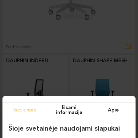
Darbo kėdės
DAUPHIN-INDEED
DAUPHIN-SHAPE MESH
Išsami
Sutikimas
Apie
informacija
Šioje svetainėje naudojami slapukai
Darbo kėdės
Darbo kėdės