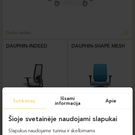
Darbo kėdės
DAUPHIN-INDEED
DAUPHIN-SHAPE MESH
Išsami
Sutikimas
Apie
informacija
Darbo kėdės
Darbo kėdės
Šioje svetainėje naudojami slapukai
DAUPHIN-STILO
Slapukus naudojame turiniui ir skelbimams