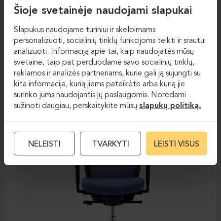
Šioje svetainėje naudojami slapukai
Slapukus naudojame turiniui ir skelbimams
personalizuoti, socialinių tinklų funkcijoms teikti ir srautui
Darbo kėdės
Darbo kėdės
analizuoti. Informaciją apie tai, kaip naudojatės mūsų
svetaine, taip pat perduodame savo socialinių tinklų,
DAUPHIN-STILO
reklamos ir analizės partneriams, kurie gali ją sujungti su
kita informacija, kurią jiems pateikėte arba kurią jie
surinko jums naudojantis jų paslaugomis. Norėdami
sužinoti daugiau, perskaitykite mūsų
slapukų politiką.
NELEISTI
TVARKYTI
LEISTI VISUS