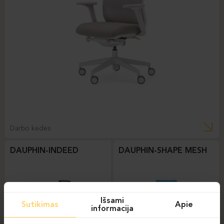
Darbo kėdės
DAUPHIN-INDEED
DAUPHIN-SHAPE MESH
Išsami
Sutikimas
Apie
informacija