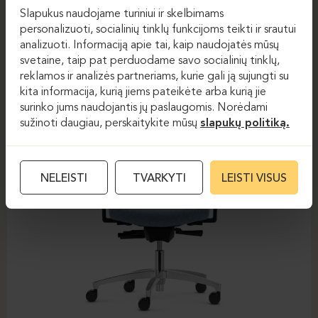
Darbo kėdės
Darbo kėdės
Slapukus naudojame turiniui ir skelbimams
personalizuoti, socialinių tinklų funkcijoms teikti ir srautui
DAUPHIN-SHAPE MESH
analizuoti. Informaciją apie tai, kaip naudojatės mūsų
svetaine, taip pat perduodame savo socialinių tinklų,
reklamos ir analizės partneriams, kurie gali ją sujungti su
kita informacija, kurią jiems pateikėte arba kurią jie
surinko jums naudojantis jų paslaugomis. Norėdami
sužinoti daugiau, perskaitykite mūsų
slapukų politiką.
NELEISTI
TVARKYTI
LEISTI VISUS