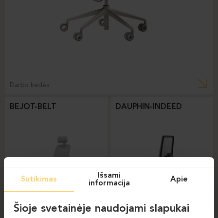
Darbo kėdės
BEJOT-BELT
DAUPHIN-INDEED
Išsami
Sutikimas
Apie
informacija
Šioje svetainėje naudojami slapukai