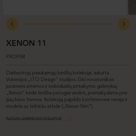
XENON 11
PROFIM
Darbuotojų pasukamųjų kėdžių kolekcija, sukurta
Vokietijos „ITO Design“ studijos. Dėl novatoriškos
juosmens atramos ir individualių pritaikymo galimybių
„Xenon“ kėdė leidžia patogiai sėdėti, prisitaikydama prie
jūsų kūno formos. Kolekciją papildo konferencinė versija ir
modelis su tinkleliu atloše („Xenon Net“).
PLAČIAU GAMINTOJO PUSLAPYJE