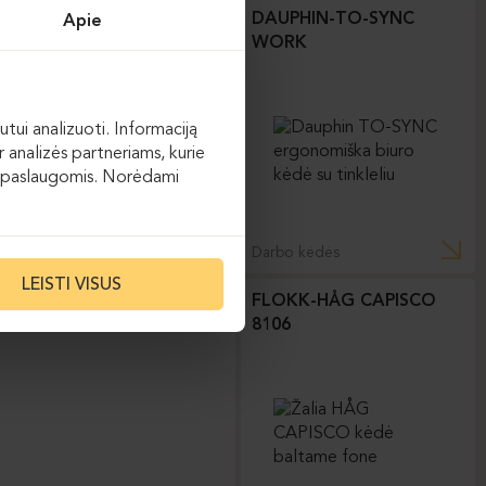
DAUPHIN-TO-SYNC
Apie
WORK
utui analizuoti. Informaciją
 analizės partneriams, kurie
 jų paslaugomis. Norėdami
Darbo kėdės
LEISTI VISUS
FLOKK-HÅG CAPISCO
8106