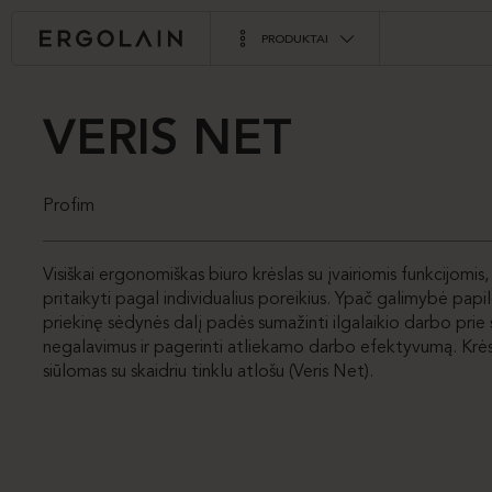
PRODUKTAI
VERIS NET
Profim
Visiškai ergonomiškas biuro krėslas su įvairiomis funkcijomis, 
pritaikyti pagal individualius poreikius. Ypač galimybė papi
priekinę sėdynės dalį padės sumažinti ilgalaikio darbo prie
negalavimus ir pagerinti atliekamo darbo efektyvumą. Krės
siūlomas su skaidriu tinklu atlošu (Veris Net).