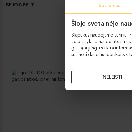
BEJOT-BELT
Sutikimas
Šioje svetainėje na
Slapukus naudojame turiniui ir 
apie tai, kaip naudojatės mūsų
gali ją sujungti su kita inform
sužinoti daugiau, perskaityki
NELEISTI