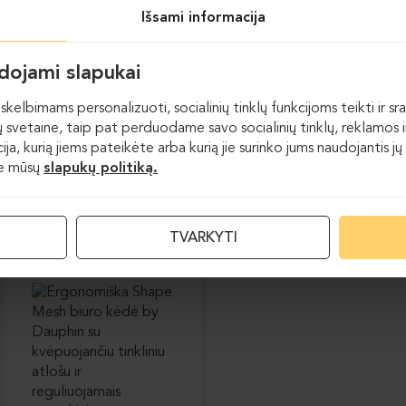
DAUPHIN-INDEED
DAUPHIN-STILO
Išsami informacija
udojami slapukai
skelbimams personalizuoti, socialinių tinklų funkcijoms teikti ir sra
 svetaine, taip pat perduodame savo socialinių tinklų, reklamos ir
acija, kurią jiems pateikėte arba kurią jie surinko jums naudojantis
te mūsų
slapukų politiką.
Darbo kėdės
TVARKYTI
DAUPHIN-SHAPE MESH