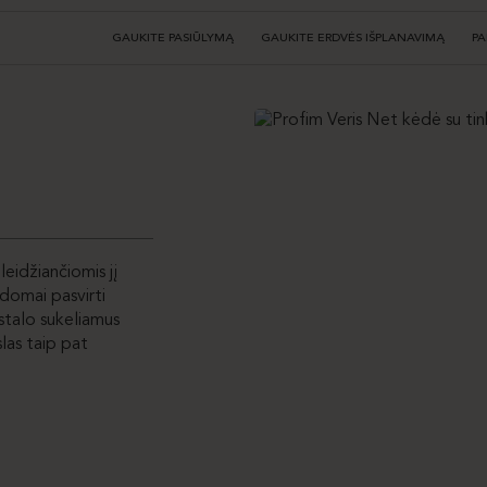
GAUKITE PASIŪLYMĄ
GAUKITE ERDVĖS IŠPLANAVIMĄ
PA
leidžiančiomis jį
ldomai pasvirti
 stalo sukeliamus
las taip pat