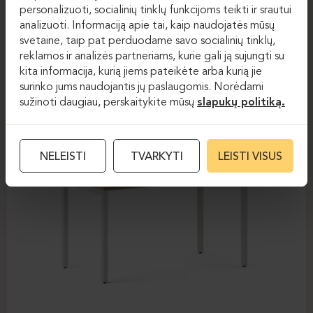
personalizuoti, socialinių tinklų funkcijoms teikti ir srautui
ELEMENT
analizuoti. Informaciją apie tai, kaip naudojatės mūsų
svetaine, taip pat perduodame savo socialinių tinklų,
reklamos ir analizės partneriams, kurie gali ją sujungti su
kita informacija, kurią jiems pateikėte arba kurią jie
surinko jums naudojantis jų paslaugomis. Norėdami
sužinoti daugiau, perskaitykite mūsų
slapukų politiką.
NELEISTI
TVARKYTI
LEISTI VISUS