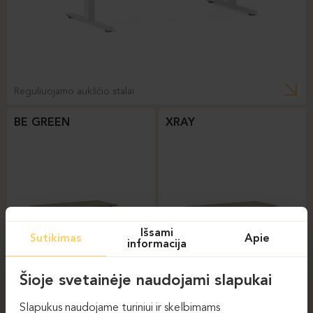
Reguliuojamo aukščio stalai
BE GREEN
XRAY
Išsami
Sutikimas
Apie
informacija
Šioje svetainėje naudojami slapukai
Reguliuojamo aukščio
Reguliuojamo aukščio
stalai
stalai
Slapukus naudojame turiniui ir skelbimams