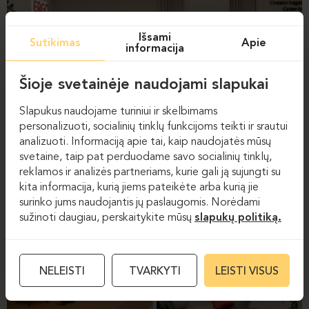
Išsami
Sutikimas
Apie
informacija
Šioje svetainėje naudojami slapukai
Slapukus naudojame turiniui ir skelbimams
personalizuoti, socialinių tinklų funkcijoms teikti ir srautui
analizuoti. Informaciją apie tai, kaip naudojatės mūsų
svetaine, taip pat perduodame savo socialinių tinklų,
reklamos ir analizės partneriams, kurie gali ją sujungti su
kita informacija, kurią jiems pateikėte arba kurią jie
surinko jums naudojantis jų paslaugomis. Norėdami
sužinoti daugiau, perskaitykite mūsų
slapukų politiką.
NELEISTI
TVARKYTI
LEISTI VISUS