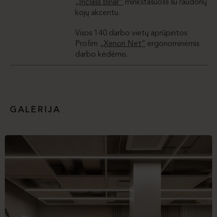
„Inclass Binar“
minkštasuolis su raudonų
kojų akcentu.
Visos 140 darbo vietų aprūpintos
Profim
„Xenon Net“
ergonominėmis
darbo kėdėmis.
GALERIJA