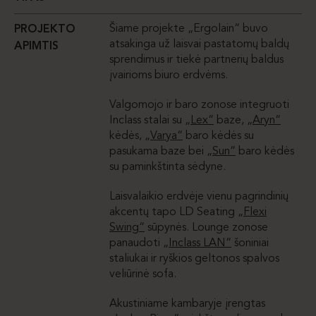
Šiame projekte „Ergolain“ buvo
PROJEKTO
atsakinga už laisvai pastatomų baldų
APIMTIS
sprendimus ir tiekė partnerių baldus
įvairioms biuro erdvėms.
Valgomojo ir baro zonose integruoti
Inclass
stalai su
„Lex“
baze,
„Aryn“
kėdės,
„Varya“
baro kėdės su
pasukama baze bei
„Sun“
baro kėdės
su paminkštinta sėdyne.
Laisvalaikio erdvėje vienu pagrindinių
akcentų tapo
LD Seating
„Flexi
Swing“
sūpynės. Lounge zonose
panaudoti
„Inclass LAN“
šoniniai
staliukai ir ryškios geltonos spalvos
veliūrinė sofa.
Akustiniame kambaryje įrengtas