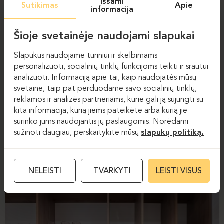
Išsami
Sutikimas
Apie
informacija
Šioje svetainėje naudojami slapukai
Slapukus naudojame turiniui ir skelbimams
personalizuoti, socialinių tinklų funkcijoms teikti ir srautui
analizuoti. Informaciją apie tai, kaip naudojatės mūsų
svetaine, taip pat perduodame savo socialinių tinklų,
reklamos ir analizės partneriams, kurie gali ją sujungti su
kita informacija, kurią jiems pateikėte arba kurią jie
surinko jums naudojantis jų paslaugomis. Norėdami
sužinoti daugiau, perskaitykite mūsų
slapukų politiką.
NELEISTI
TVARKYTI
LEISTI VISUS