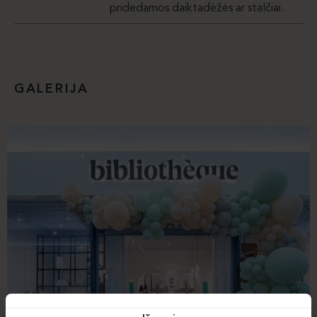
pridedamos daiktadėžės ar stalčiai.
GALERIJA