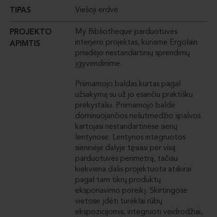
Viešoji erdvė
TIPAS
My Bibliotheque parduotuvės
PROJEKTO
interjero projektas, kuriame Ergolain
APIMTIS
prisidėjo nestandartinių sprendimų
įgyvendinime.
Priimamojo baldas kurtas pagal
užsakymą su už jo esančiu praktišku
prekystaliu. Priimamojo balde
dominuojančios riešutmedžio spalvos
kartojasi nestandartinėse sienų
lentynose. Lentynos integruotos
sieninėje dalyje tęsiasi per visą
parduotuvės perimetrą, tačiau
kiekviena dalis projektuota atskirai
pagal tam tikrų produktų
eksponavimo poreikį. Skirtingose
vietose įdėti turėklai rūbų
ekspozicijomis, integruoti veidrodžiai,