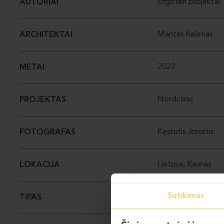
Ergolain projektai
AUTORIAI
Mantas Rašimas
ARCHITEKTAI
2022
METAI
Nordclinic
PROJEKTAS
Kęstutis Jonaitis
FOTOGRAFAS
Lietuva, Kaunas
LOKACIJA
Sutikimas
Sveikatingumo įsta
TIPAS