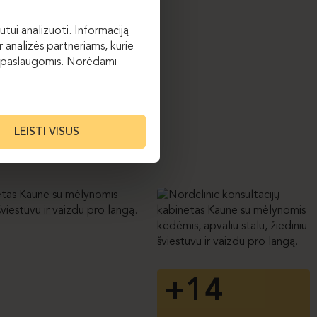
onomiškoje, kiekvieno
lintos pastelinių spalvų
utui analizuoti. Informaciją
 analizės partneriams, kurie
 jų paslaugomis. Norėdami
LEISTI VISUS
+14