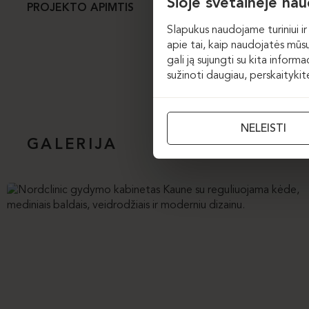
Šioje svetainėje na
,,Nordclinic“ nuo š
PROJEKTO APIMTIS
darbuotojo ir jo kl
Slapukus naudojame turiniui ir 
baldais bei jaukumo
apie tai, kaip naudojatės mūsų
gali ją sujungti su kita inform
sužinoti daugiau, perskaityki
NELEISTI
GALERIJA