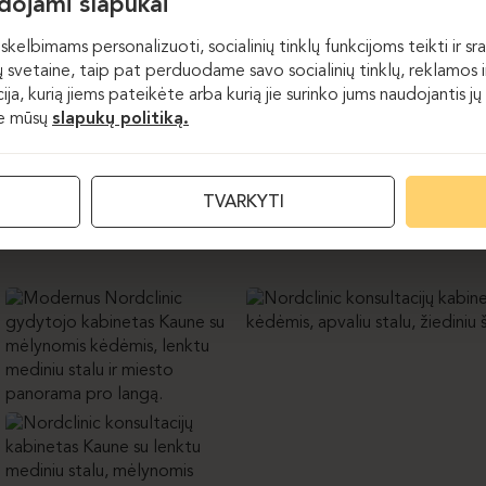
udojami slapukai
iol paslaugas teikia estetiškumu pasižyminčioje, modernioje, erg
iento poreikius atitinkančioje aplinkoje. Kupinos šviesos erdvės dai
skelbimams personalizuoti, socialinių tinklų funkcijoms teikti ir sra
 teikiančiu medžiu.
 svetaine, taip pat perduodame savo socialinių tinklų, reklamos ir
acija, kurią jiems pateikėte arba kurią jie surinko jums naudojantis
te mūsų
slapukų politiką.
TVARKYTI