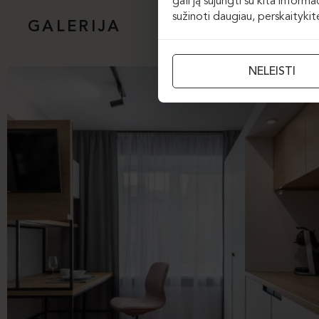
gali ją sujungti su kita inform
sužinoti daugiau, perskaityki
GALERIJA
NELEISTI