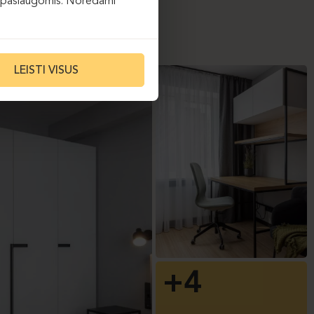
 jų paslaugomis. Norėdami
LEISTI VISUS
+4