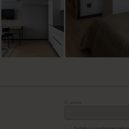
El. paštas
Sutinku su svetainėje taiko