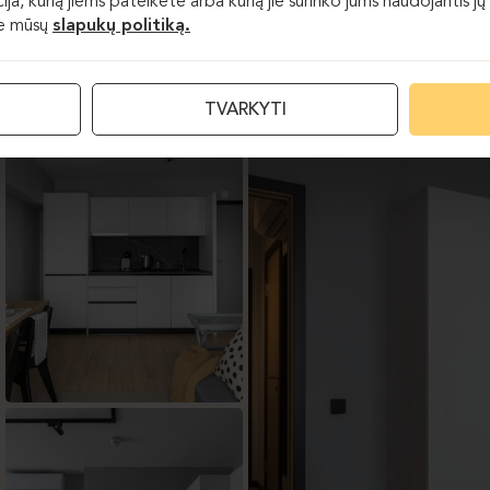
acija, kurią jiems pateikėte arba kurią jie surinko jums naudojantis
te mūsų
slapukų politiką.
TVARKYTI