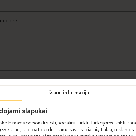
hitecture
Išsami informacija
udojami slapukai
skelbimams personalizuoti, socialinių tinklų funkcijoms teikti ir sra
 svetaine, taip pat perduodame savo socialinių tinklų, reklamos ir