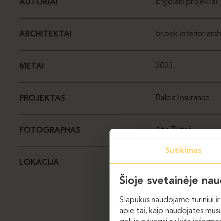
Ergolain projektai
AUTORIAI
br.ook interior arc
ARCHITEKTAI
2023
METAI
Balcia Insurance
PROJEKTAS
Atis Tiltiņš
FOTOGRAPHAS
Sutikimas
Riga, Latvia
LOKACIJA
Šioje svetainėje na
Slapukus naudojame turiniui ir 
apie tai, kaip naudojatės mūsų