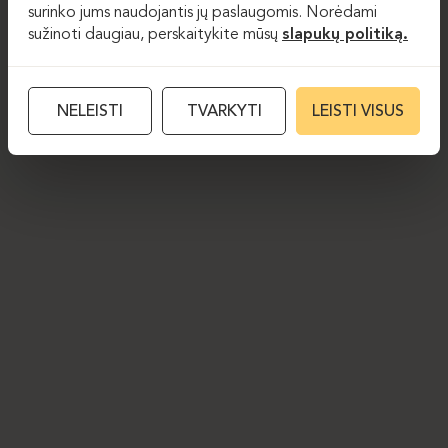
surinko jums naudojantis jų paslaugomis. Norėdami
sužinoti daugiau, perskaitykite mūsų
slapukų politiką.
NELEISTI
TVARKYTI
LEISTI VISUS