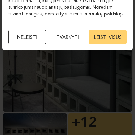
kita informacija, kurią jiems pateikėte arba kurią jie
surinko jums naudojantis jų paslaugomis. Norėdami
sužinoti daugiau, perskaitykite mūsų
slapukų politiką.
NELEISTI
TVARKYTI
LEISTI VISUS
+12