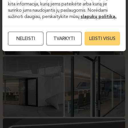
kita informacija, kurią jiems pateikėte arba kurią jie
surinko jums naudojantis jų paslaugomis. Norėdami
sužinoti daugiau, perskaitykite mūsų
slapukų politiką.
NELEISTI
TVARKYTI
LEISTI VISUS