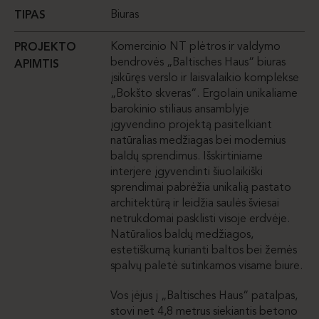
Biuras
TIPAS
Komercinio NT plėtros ir valdymo
PROJEKTO
bendrovės „Baltisches Haus“ biuras
APIMTIS
įsikūręs verslo ir laisvalaikio komplekse
„Bokšto skveras“. Ergolain unikaliame
barokinio stiliaus ansamblyje
įgyvendino projektą pasitelkiant
natūralias medžiagas bei modernius
baldų sprendimus. Išskirtiniame
interjere įgyvendinti šiuolaikiški
sprendimai pabrėžia unikalią pastato
architektūrą ir leidžia saulės šviesai
netrukdomai pasklisti visoje erdvėje.
Natūralios baldų medžiagos,
estetiškumą kurianti baltos bei žemės
spalvų paletė sutinkamos visame biure.
Vos įėjus į „Baltisches Haus“ patalpas,
stovi net 4,8 metrus siekiantis betono