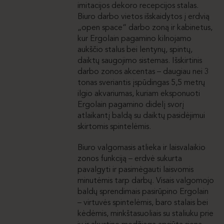
imitacijos dekoro recepcijos stalas.
Biuro darbo vietos išskaidytos į erdvią
„open space“ darbo zoną ir kabinetus,
kur Ergolain pagamino kilnojamo
aukščio stalus bei lentynų, spintų,
daiktų saugojimo sistemas. Išskirtinis
darbo zonos akcentas – daugiau nei 3
tonas sveriantis įspūdingas 5,5 metrų
ilgio akvariumas, kuriam eksponuoti
Ergolain pagamino didelį svorį
atlaikantį baldą su daiktų pasidėjimui
skirtomis spintelėmis.
Biuro valgomasis atlieka ir laisvalaikio
zonos funkciją – erdvė sukurta
pavalgyti ir pasimėgauti laisvomis
minutėmis tarp darbų. Visais valgomojo
baldų sprendimais pasirūpino Ergolain
– virtuvės spintelėmis, baro stalais bei
kėdėmis, minkštasuoliais su staliuku prie