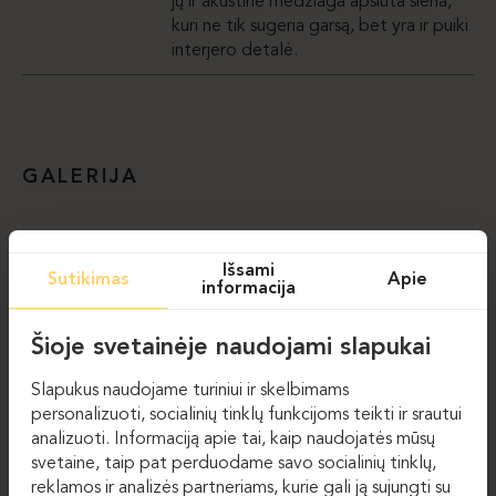
jų ir akustine medžiaga apsiūta siena,
kuri ne tik sugeria garsą, bet yra ir puiki
interjero detalė.
GALERIJA
Išsami
Sutikimas
Apie
informacija
Šioje svetainėje naudojami slapukai
Slapukus naudojame turiniui ir skelbimams
personalizuoti, socialinių tinklų funkcijoms teikti ir srautui
analizuoti. Informaciją apie tai, kaip naudojatės mūsų
svetaine, taip pat perduodame savo socialinių tinklų,
reklamos ir analizės partneriams, kurie gali ją sujungti su