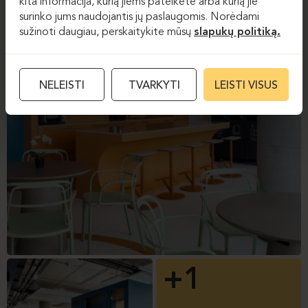
kita informacija, kurią jiems pateikėte arba kurią jie
surinko jums naudojantis jų paslaugomis. Norėdami
sužinoti daugiau, perskaitykite mūsų
slapukų politiką.
NELEISTI
TVARKYTI
LEISTI VISUS
+1