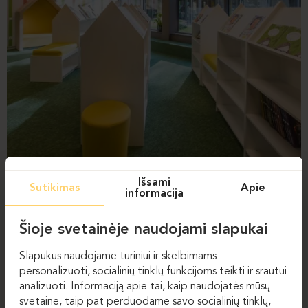
Išsami
Sutikimas
Apie
informacija
Šioje svetainėje naudojami slapukai
Slapukus naudojame turiniui ir skelbimams
personalizuoti, socialinių tinklų funkcijoms teikti ir srautui
analizuoti. Informaciją apie tai, kaip naudojatės mūsų
svetaine, taip pat perduodame savo socialinių tinklų,