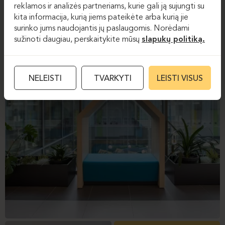
reklamos ir analizės partneriams, kurie gali ją sujungti su
kita informacija, kurią jiems pateikėte arba kurią jie
surinko jums naudojantis jų paslaugomis. Norėdami
sužinoti daugiau, perskaitykite mūsų
slapukų politiką.
NELEISTI
TVARKYTI
LEISTI VISUS