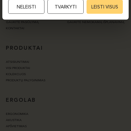
PARTNERIAI
PROJEKTAI
NELEISTI
TVARKYTI
LEISTI VISUS
NAUJIENOS
SERTIFIKATAI
MEDŽIAGŲ PRIEŽIŪRA
TVARUMAS
GAUKITE PASIŪLYMĄ
GAUKITE NEMOKAMĄ IŠPLANAVIMĄ
KONTAKTAI
PRODUKTAI
ATSISIUNTIMAI
VISI PRODUKTAI
KOLEKCIJOS
PRODUKTŲ PALYGINIMAS
ERGOLAB
ERGONOMIKA
AKUSTIKA
APŠVIETIMAS