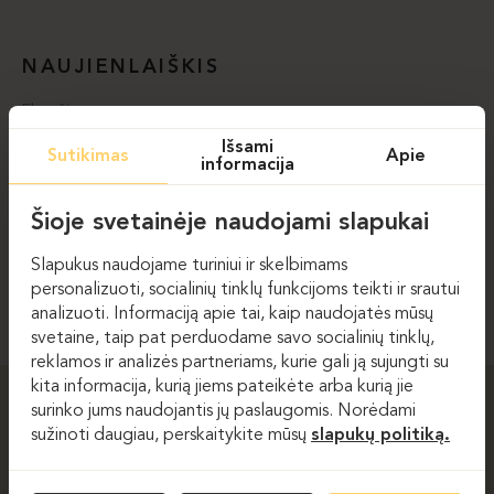
NAUJIENLAIŠKIS
El. paštas
Išsami
Sutikimas
Apie
informacija
Sutinku su svetainėje taikoma
privatumo politika.
Šioje svetainėje naudojami slapukai
Slapukus naudojame turiniui ir skelbimams
PRENUMERUOTI
personalizuoti, socialinių tinklų funkcijoms teikti ir srautui
analizuoti. Informaciją apie tai, kaip naudojatės mūsų
svetaine, taip pat perduodame savo socialinių tinklų,
reklamos ir analizės partneriams, kurie gali ją sujungti su
kita informacija, kurią jiems pateikėte arba kurią jie
surinko jums naudojantis jų paslaugomis. Norėdami
ERGOLAIN
sužinoti daugiau, perskaitykite mūsų
slapukų politiką.
APIE MUS
PASLAUGOS