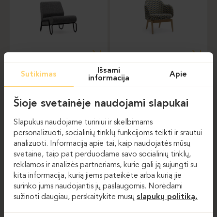
Foteliai
Foteliai
Išsami
Sutikimas
Apie
NOTI-KORI
NOTI-MANTA
informacija
Šioje svetainėje naudojami slapukai
Slapukus naudojame turiniui ir skelbimams
personalizuoti, socialinių tinklų funkcijoms teikti ir srautui
analizuoti. Informaciją apie tai, kaip naudojatės mūsų
svetaine, taip pat perduodame savo socialinių tinklų,
reklamos ir analizės partneriams, kurie gali ją sujungti su
kita informacija, kurią jiems pateikėte arba kurią jie
Foteliai
Foteliai
surinko jums naudojantis jų paslaugomis. Norėdami
sužinoti daugiau, perskaitykite mūsų
slapukų politiką.
NOTI-NOME
BT DESIGN ORA